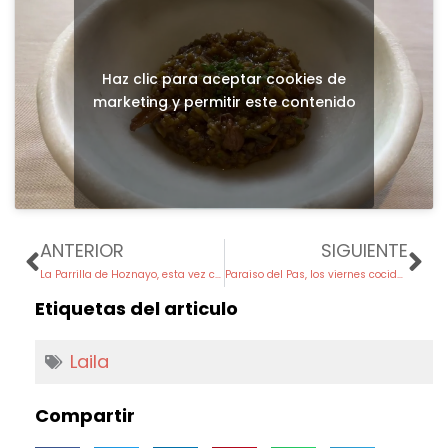
Haz clic para aceptar cookies de
marketing y permitir este contenido
Prev
Ne
ANTERIOR
SIGUIENTE
La Parrilla de Hoznayo, esta vez con Elvira
Paraiso del Pas, los viernes cocido lebaniego
Etiquetas del articulo
Laila
Compartir