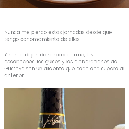
e
t
t
t
b
t
u
a
o
e
b
g
o
r
e
r
k
a
-
m
f
Nunca me pierdo estas jornadas desde que
tengo conomcimiento de ellas.
Y nunca dejan de sorprenderme, los
escabeches, los guisos y las elaboraciones de
Gustavo son un aliciente que cada año supera al
anterior.