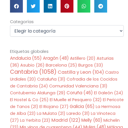
Categorías
Categorías
Etiquetas globales
Andalucia
(55)
Aragón
(48)
Asturias
Astillero
(20)
(36)
Asubio
(26)
Barcelona
(25)
Burgos
(33)
Cantabria
(1058)
Castilla y Leon
(104)
Castro
Urdiales
(20)
Cataluña
(31)
Cofradia de los Cocidos
de Cantabria
(24)
Comunidad Valenciana
(31)
Coruña
(46)
Contubernio Alalunga
(29)
El Galeón
(24)
El Hostel & Co
(25)
El Muelle el Pesquero
(32)
El Pericote
Galicia
(65)
de Tanos
(21)
El Riojano
(27)
La Hermosa
de Alba
(23)
La Mulata
(21)
Laredo
(31)
La Vinoteca
Madrid
(122)
Melly
(60)
(27)
La Yerbita
(23)
Michelin
Mis vinos de cuarentena
(44)
Mules
(48)
(23)
Málaga