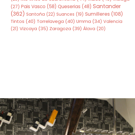
Santander
Pais Vasco
(58)
Queserias
(48)
(27)
(362)
Sumilleres
(108)
Santoña
(22)
Suances
(19)
Tintos
(40)
Torrelavega
(40)
Umma
(34)
Valencia
Zaragoza
(39)
(21)
Vizcaya
(35)
Álava
(20)