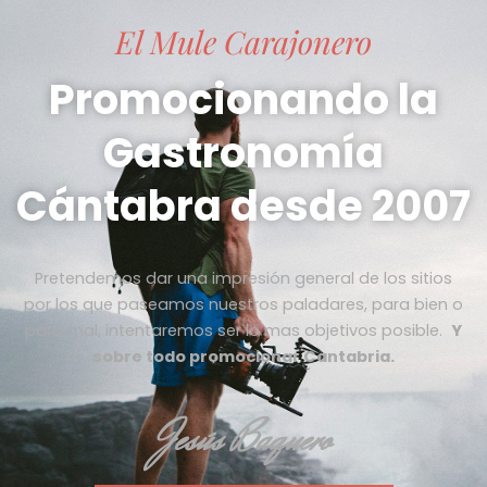
El Mule Carajonero
Promocionando la
Gastronomía
Cántabra desde 2007
Pretendemos dar una impresión general de los sitios
por los que paseamos nuestros paladares, para bien o
para mal, intentaremos ser lo mas objetivos posible.
Y
sobre todo promocionar Cantabria.
Jesús Baquero