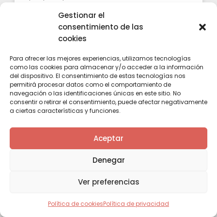
Gestionar el
06/08/2026
consentimiento de las
cookies
Para ofrecer las mejores experiencias, utilizamos tecnologías
como las cookies para almacenar y/o acceder a la información
EVENTOS, JORNADAS, CATAS, FERIAS
del dispositivo. El consentimiento de estas tecnologías nos
permitirá procesar datos como el comportamiento de
navegación o las identificaciones únicas en este sitio. No
consentir o retirar el consentimiento, puede afectar negativamente
a ciertas características y funciones.
Aceptar
Denegar
Montilla-Moriles se asoma a
Ver preferencias
la Bahía de Santander
Política de cookies
Política de privacidad
Una tarde entre Pedro Ximénez y paisaje