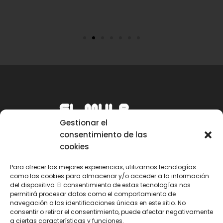
Gestionar el
consentimiento de las
cookies
Para ofrecer las mejores experiencias, utilizamos tecnologías
como las cookies para almacenar y/o acceder a la información
Email
del dispositivo. El consentimiento de estas tecnologías nos
permitirá procesar datos como el comportamiento de
mule@mulecarajonero.com
navegación o las identificaciones únicas en este sitio. No
consentir o retirar el consentimiento, puede afectar negativamente
a ciertas características y funciones.