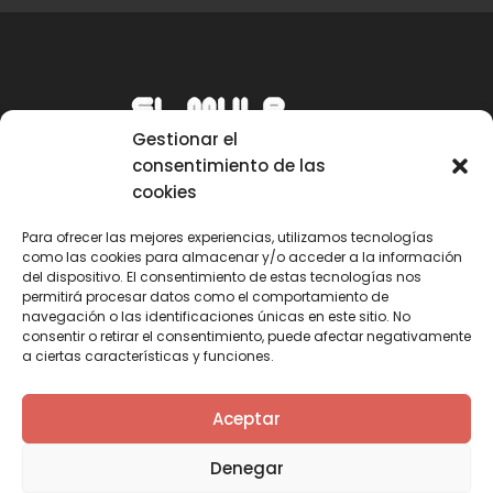
Gestionar el
consentimiento de las
cookies
Para ofrecer las mejores experiencias, utilizamos tecnologías
como las cookies para almacenar y/o acceder a la información
Email
del dispositivo. El consentimiento de estas tecnologías nos
permitirá procesar datos como el comportamiento de
mule@mulecarajonero.com
navegación o las identificaciones únicas en este sitio. No
consentir o retirar el consentimiento, puede afectar negativamente
a ciertas características y funciones.
Síguenos en redes sociales
F
T
Y
I
Aceptar
a
w
o
n
c
i
u
s
Denegar
e
t
t
t