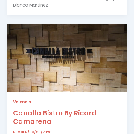
Blanca Martínez,
Valencia
Canalla Bistro By Ricard
Camarena
El Mule
/
01/05/2026