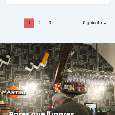
1
2
3
Siguiente
→
Bares que lugares