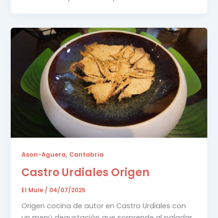
,
Ason-Aguera
Cantabria
Castro Urdiales Origen
El Mule
/
04/07/2025
Origen cocina de autor en Castro Urdiales con
un menú degustación que sorprende al paladar