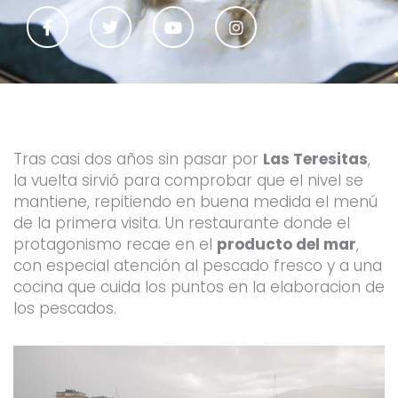
F
T
Y
I
a
w
o
n
c
i
u
s
e
t
t
t
b
t
u
a
o
e
b
g
o
r
e
r
k
a
-
m
f
Tras casi dos años sin pasar por
Las Teresitas
,
la vuelta sirvió para comprobar que el nivel se
mantiene, repitiendo en buena medida el menú
de la primera visita.
Un restaurante donde el
protagonismo recae en el
producto del mar
,
con especial atención al pescado fresco y a una
cocina que cuida los puntos en la elaboracion de
los pescados.