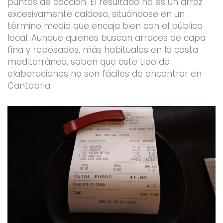
puntos de cocción. El resultado no es un arroz
excesivamente caldoso, situándose en un
término medio que encaja bien con el público
local. Aunque quienes buscan arroces de capa
fina y reposados, más habituales en la costa
mediterránea, saben que este tipo de
elaboraciones no son fáciles de encontrar en
Cantabria.