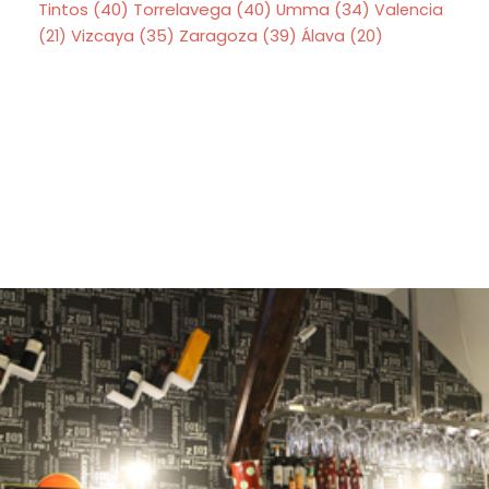
Tintos
(40)
Torrelavega
(40)
Umma
(34)
Valencia
Zaragoza
(39)
(21)
Vizcaya
(35)
Álava
(20)