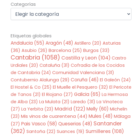
Categorías
Categorías
Etiquetas globales
Andalucia
(55)
Aragón
(48)
Asturias
Astillero
(20)
(36)
Asubio
(26)
Barcelona
(25)
Burgos
(33)
Cantabria
(1058)
Castilla y Leon
(104)
Castro
Urdiales
(20)
Cataluña
(31)
Cofradia de los Cocidos
de Cantabria
(24)
Comunidad Valenciana
(31)
Coruña
(46)
Contubernio Alalunga
(29)
El Galeón
(24)
El Hostel & Co
(25)
El Muelle el Pesquero
(32)
El Pericote
Galicia
(65)
de Tanos
(21)
El Riojano
(27)
La Hermosa
de Alba
(23)
La Mulata
(21)
Laredo
(31)
La Vinoteca
Madrid
(122)
Melly
(60)
(27)
La Yerbita
(23)
Michelin
Mis vinos de cuarentena
(44)
Mules
(48)
(23)
Málaga
Santander
Pais Vasco
(58)
Queserias
(48)
(27)
(362)
Sumilleres
(108)
Santoña
(22)
Suances
(19)