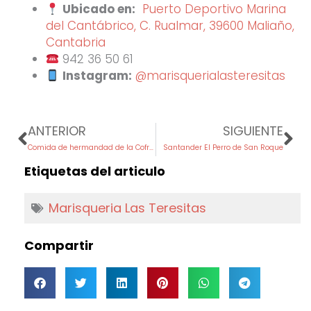
Ubicado en:
Puerto Deportivo Marina
del Cantábrico, C. Rualmar, 39600 Maliaño,
Cantabria
942 36 50 61
Instagram:
@marisquerialasteresitas
Prev
Ne
ANTERIOR
SIGUIENTE
Comida de hermandad de la Cofradía de los Cocidos de Cantabria en El Hipódromo de Suso
Santander El Perro de San Roque
Etiquetas del articulo
Marisqueria Las Teresitas
Compartir