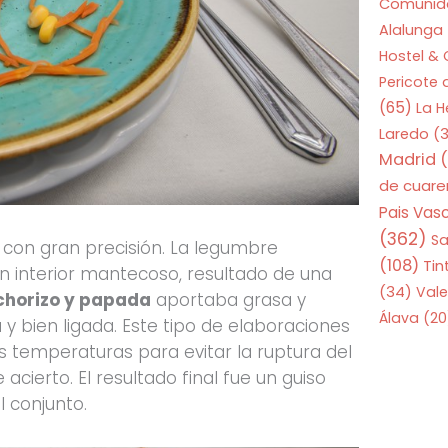
Comunid
Alalunga
Hostel &
Pericote
(65)
La 
Laredo
(3
Madrid
(
de cuar
Pais Vas
(362)
S
 con gran precisión. La legumbre
(108)
Tin
n interior mantecoso, resultado de una
(34)
Vale
chorizo y papada
aportaba grasa y
Álava
(20
y bien ligada. Este tipo de elaboraciones
as temperaturas para evitar la ruptura del
acierto. El resultado final fue un guiso
 conjunto.