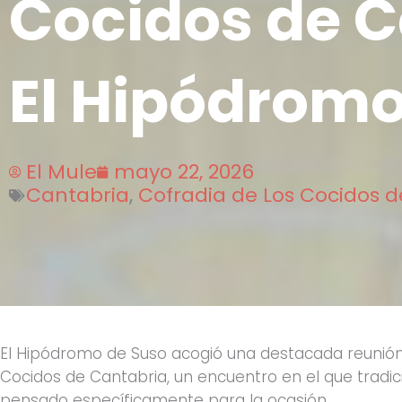
Cocidos de C
El Hipódromo
El Mule
mayo 22, 2026
Cantabria
,
Cofradia de Los Cocidos 
El Hipódromo de Suso acogió una destacada reunión
Cocidos de Cantabria, un encuentro en el que tradi
pensado específicamente para la ocasión.