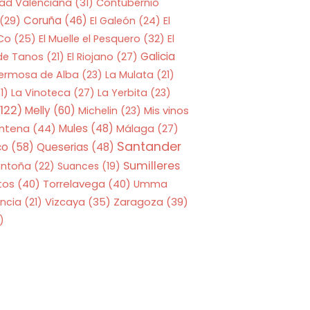
ad Valenciana
(31)
Contubernio
Coruña
(46)
(29)
El Galeón
(24)
El
 Co
(25)
El Muelle el Pesquero
(32)
El
Galicia
 de Tanos
(21)
El Riojano
(27)
Hermosa de Alba
(23)
La Mulata
(21)
1)
La Vinoteca
(27)
La Yerbita
(23)
122)
Melly
(60)
Mis vinos
Michelin
(23)
entena
(44)
Mules
(48)
Málaga
(27)
Santander
co
(58)
Queserias
(48)
Sumilleres
antoña
(22)
Suances
(19)
tos
(40)
Torrelavega
(40)
Umma
Zaragoza
(39)
ncia
(21)
Vizcaya
(35)
)