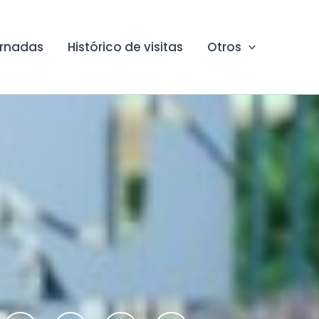
ornadas
Histórico de visitas
Otros
F
T
Y
I