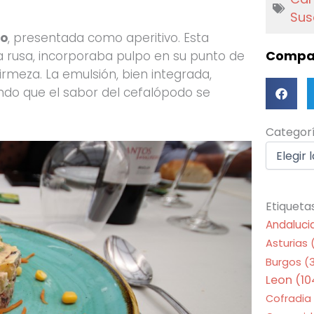
Sus
po
, presentada como aperitivo. Esta
Compar
la rusa, incorporaba pulpo en su punto de
irmeza. La emulsión, bien integrada,
ndo que el sabor del cefalópodo se
Categorí
Categor
Etiqueta
Andaluci
Asturias
Burgos
(
Leon
(10
Cofradia