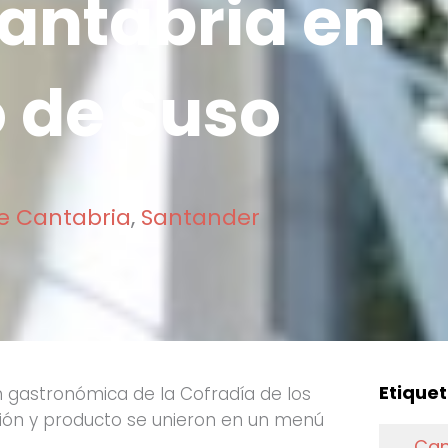
antabria en
 de Suso
de Cantabria
,
Santander
Etiquet
 gastronómica de la Cofradía de los
ción y producto se unieron en un menú
Can