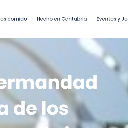
os comido
Hecho en Cantabria
Eventos y J
hermandad
a de los