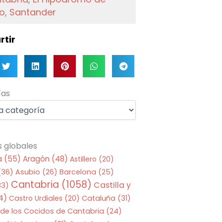
o
,
Santander
tir
as
ías
s globales
a
(55)
Aragón
(48)
Astillero
(20)
(36)
Asubio
(26)
Barcelona
(25)
Cantabria
(1058)
Castilla y
33)
4)
Castro Urdiales
(20)
Cataluña
(31)
 de los Cocidos de Cantabria
(24)