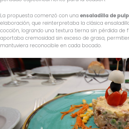
La propuesta comenzó con una
ensaladilla de pul
elaboración, que reinterpretaba la clásica ensaladil
cocción, logrando una textura tierna sin pérdida de f
aportaba cremosidad sin exceso de grasa, permitie
mantuviera reconocible en cada bocado.