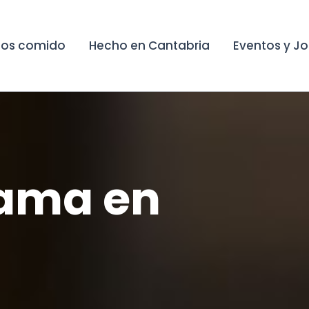
os comido
Hecho en Cantabria
Eventos y J
Fama en