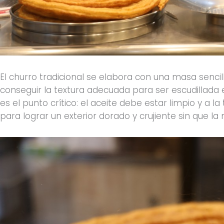
El churro tradicional se elabora con una masa sencil
conseguir la textura adecuada para ser escudillada 
es el punto crítico: el aceite debe estar limpio y a l
para lograr un exterior dorado y crujiente sin que 