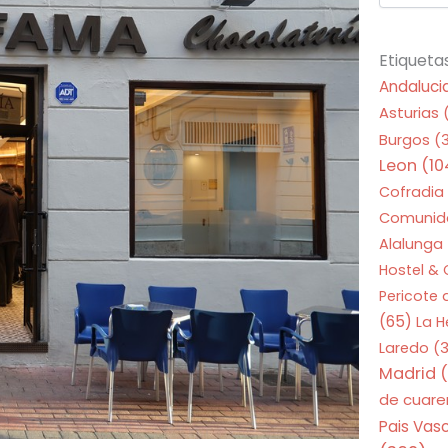
Etiqueta
Andaluci
Asturias
Burgos
(
Leon
(10
Cofradia
Comunid
Alalunga
Hostel &
Pericote
(65)
La 
Laredo
(3
Madrid
(
de cuar
Pais Vas