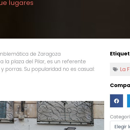
ue lugares
Etiquet
mblemática de Zaragoza
 la plaza del Pilar, es un referente
 y porras. Su popularidad no es casual:
La 
Compar
Categorí
Categor