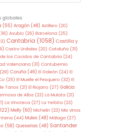
s globales
a
(55)
Aragón
(48)
Astillero
(20)
(36)
Asubio
(26)
Barcelona
(25)
Cantabria
(1058)
Castilla y
33)
4)
Castro Urdiales
(20)
Cataluña
(31)
 de los Cocidos de Cantabria
(24)
ad Valenciana
(31)
Contubernio
Coruña
(46)
(29)
El Galeón
(24)
El
 Co
(25)
El Muelle el Pesquero
(32)
El
Galicia
 de Tanos
(21)
El Riojano
(27)
Hermosa de Alba
(23)
La Mulata
(21)
1)
La Vinoteca
(27)
La Yerbita
(23)
122)
Melly
(60)
Mis vinos
Michelin
(23)
entena
(44)
Mules
(48)
Málaga
(27)
Santander
co
(58)
Queserias
(48)