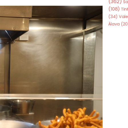
(362)
S
(108)
Tin
(34)
Vale
Álava
(20