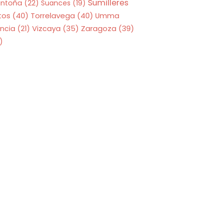
Sumilleres
antoña
(22)
Suances
(19)
tos
(40)
Torrelavega
(40)
Umma
Zaragoza
(39)
ncia
(21)
Vizcaya
(35)
)