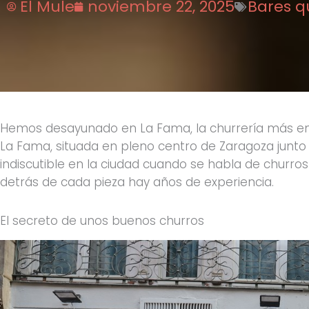
El Mule
noviembre 22, 2025
Bares q
Hemos desayunado en La Fama, la churrería más e
La Fama, situada en pleno centro de Zaragoza junto a
indiscutible en la ciudad cuando se habla de churros
detrás de cada pieza hay años de experiencia.
El secreto de unos buenos churros