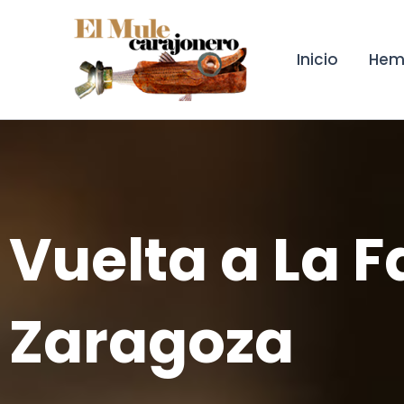
Ir
al
contenido
Inicio
Hem
Vuelta a La 
Zaragoza