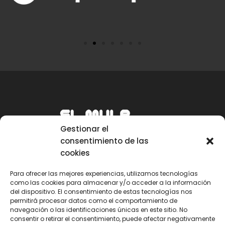
Gestionar el
consentimiento de las
cookies
Para ofrecer las mejores experiencias, utilizamos tecnologías
como las cookies para almacenar y/o acceder a la información
Email
del dispositivo. El consentimiento de estas tecnologías nos
permitirá procesar datos como el comportamiento de
mule@mulecarajonero.com
navegación o las identificaciones únicas en este sitio. No
consentir o retirar el consentimiento, puede afectar negativamente