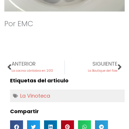
Por EMC
Prev
Ne
ANTERIOR
SIGUIENTE
La cocina cántabra en 2013
La Boutique del Foie
Etiquetas del articulo
La Vinoteca
Compartir