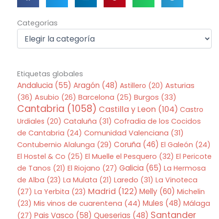
Categorías
Categorías
Etiquetas globales
Andalucia
(55)
Aragón
(48)
Asturias
Astillero
(20)
(36)
Asubio
(26)
Barcelona
(25)
Burgos
(33)
Cantabria
(1058)
Castilla y Leon
(104)
Castro
Urdiales
(20)
Cataluña
(31)
Cofradia de los Cocidos
de Cantabria
(24)
Comunidad Valenciana
(31)
Coruña
(46)
Contubernio Alalunga
(29)
El Galeón
(24)
El Hostel & Co
(25)
El Muelle el Pesquero
(32)
El Pericote
Galicia
(65)
de Tanos
(21)
El Riojano
(27)
La Hermosa
de Alba
(23)
La Mulata
(21)
Laredo
(31)
La Vinoteca
Madrid
(122)
Melly
(60)
(27)
La Yerbita
(23)
Michelin
Mis vinos de cuarentena
(44)
Mules
(48)
(23)
Málaga
Santander
Pais Vasco
(58)
Queserias
(48)
(27)