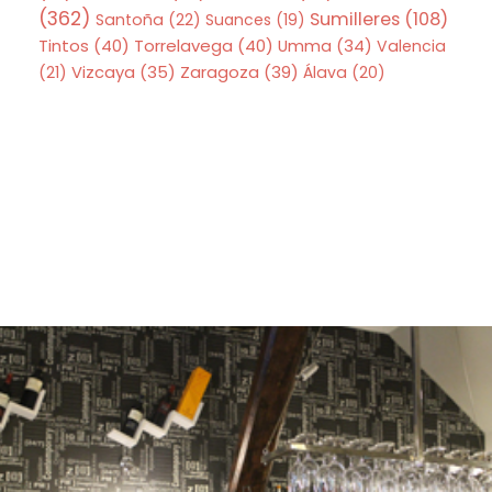
(362)
Sumilleres
(108)
Santoña
(22)
Suances
(19)
Tintos
(40)
Torrelavega
(40)
Umma
(34)
Valencia
Zaragoza
(39)
(21)
Vizcaya
(35)
Álava
(20)