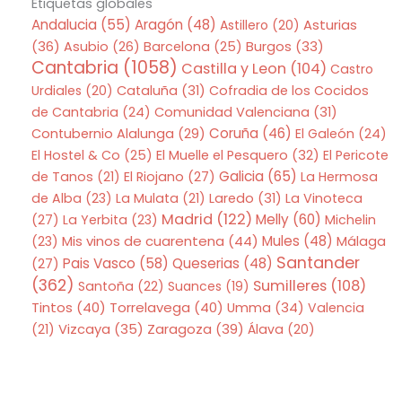
Etiquetas globales
Andalucia
(55)
Aragón
(48)
Asturias
Astillero
(20)
(36)
Asubio
(26)
Barcelona
(25)
Burgos
(33)
Cantabria
(1058)
Castilla y Leon
(104)
Castro
Urdiales
(20)
Cataluña
(31)
Cofradia de los Cocidos
de Cantabria
(24)
Comunidad Valenciana
(31)
Coruña
(46)
Contubernio Alalunga
(29)
El Galeón
(24)
El Hostel & Co
(25)
El Muelle el Pesquero
(32)
El Pericote
Galicia
(65)
de Tanos
(21)
El Riojano
(27)
La Hermosa
de Alba
(23)
La Mulata
(21)
Laredo
(31)
La Vinoteca
Madrid
(122)
Melly
(60)
(27)
La Yerbita
(23)
Michelin
Mis vinos de cuarentena
(44)
Mules
(48)
(23)
Málaga
Santander
Pais Vasco
(58)
Queserias
(48)
(27)
(362)
Sumilleres
(108)
Santoña
(22)
Suances
(19)
Tintos
(40)
Torrelavega
(40)
Umma
(34)
Valencia
Zaragoza
(39)
(21)
Vizcaya
(35)
Álava
(20)