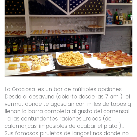
La Graciosa es un bar de múltiples opciones..
Desde el desayuno (abierto desde las 7 am )…el
vermut donde te agasajan con miles de tapas q
llenan la barra completa al gusto del comensal
…a las contundentes raciones …rabas (de
calamar,casi imposibles de acabar el plato )…
Sus famosas piruletas de langostinos donde no