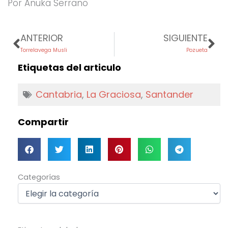
Por Anuka Serrano
Prev
Ne
ANTERIOR
SIGUIENTE
Torrelavega Musli
Pozueta
Etiquetas del articulo
Cantabria
,
La Graciosa
,
Santander
Compartir
Categorías
Categorías