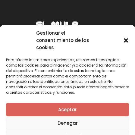
Gestionar el
consentimiento de las
cookies
Para ofrecer las mejores experiencias, utilizamos tecnologías
como las cookies para almacenar y/o acceder a la información
Email
del dispositivo. El consentimiento de estas tecnologías nos
permitirá procesar datos como el comportamiento de
mule@mulecarajonero.com
navegación o las identificaciones únicas en este sitio. No
consentir o retirar el consentimiento, puede afectar negativamente
a ciertas características y funciones.
Síguenos en redes sociales
F
T
Y
I
Aceptar
a
w
o
n
c
i
u
s
Denegar
e
t
t
t
b
t
u
a