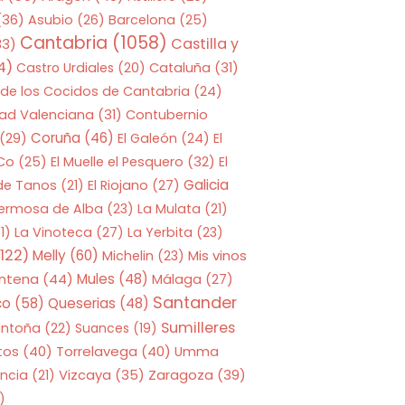
(36)
Asubio
(26)
Barcelona
(25)
Cantabria
(1058)
Castilla y
33)
4)
Castro Urdiales
(20)
Cataluña
(31)
 de los Cocidos de Cantabria
(24)
ad Valenciana
(31)
Contubernio
Coruña
(46)
(29)
El Galeón
(24)
El
 Co
(25)
El Muelle el Pesquero
(32)
El
Galicia
 de Tanos
(21)
El Riojano
(27)
Hermosa de Alba
(23)
La Mulata
(21)
1)
La Vinoteca
(27)
La Yerbita
(23)
122)
Melly
(60)
Mis vinos
Michelin
(23)
entena
(44)
Mules
(48)
Málaga
(27)
Santander
co
(58)
Queserias
(48)
Sumilleres
antoña
(22)
Suances
(19)
tos
(40)
Torrelavega
(40)
Umma
Zaragoza
(39)
ncia
(21)
Vizcaya
(35)
)