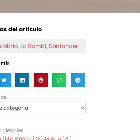
f
as del articulo
tabria
,
La Bombi
,
Santander
tir
as
ías
s globales
a
(55)
Aragón
(48)
Astillero
(20)