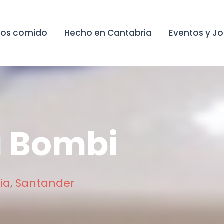
os comido
Hecho en Cantabria
Eventos y J
a Bombi
ia
,
Santander