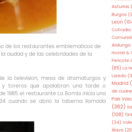
Asturias
Burgos
(
Leon
(10
Cofradia
Comunid
Alalunga
o de los restaurantes emblematicos de
Hostel &
la ciudad y de las celebridades de la
Pericote
(65)
La 
Laredo
(3
o de la television, mesa de dramaturgos y
Madrid
(
s y toreros que apalabran una tarde o
de cuar
de 1985 el restaurante La Bombi inicia una
Pais Vas
34 cuando se abrio la taberna llamada
(362)
S
(108)
Tin
(34)
Vale
Álava
(20