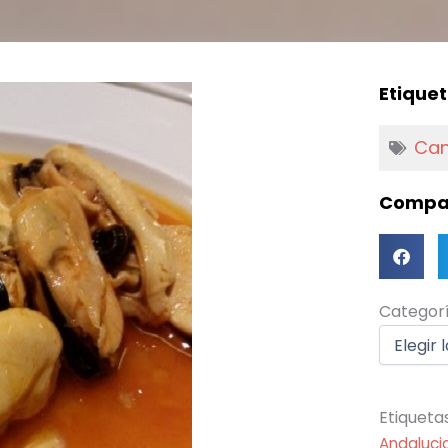
Etiquet
Can
Compar
Categorí
Categor
Etiqueta
Andaluci