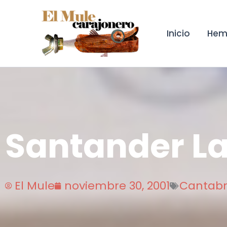
Ir
al
contenido
Inicio
Hem
Santander L
El Mule
noviembre 30, 2001
Cantabr