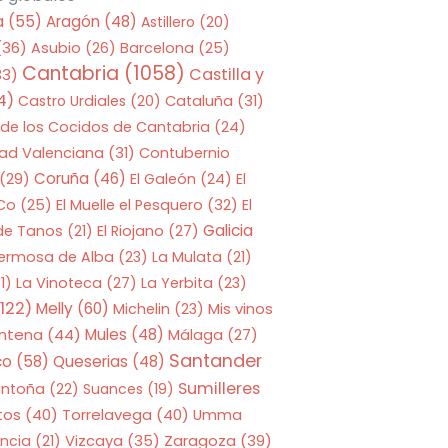
a
(55)
Aragón
(48)
Astillero
(20)
(36)
Asubio
(26)
Barcelona
(25)
Cantabria
(1058)
Castilla y
33)
4)
Castro Urdiales
(20)
Cataluña
(31)
 de los Cocidos de Cantabria
(24)
ad Valenciana
(31)
Contubernio
Coruña
(46)
(29)
El Galeón
(24)
El
 Co
(25)
El Muelle el Pesquero
(32)
El
Galicia
 de Tanos
(21)
El Riojano
(27)
Hermosa de Alba
(23)
La Mulata
(21)
1)
La Vinoteca
(27)
La Yerbita
(23)
122)
Melly
(60)
Mis vinos
Michelin
(23)
entena
(44)
Mules
(48)
Málaga
(27)
Santander
co
(58)
Queserias
(48)
Sumilleres
antoña
(22)
Suances
(19)
tos
(40)
Torrelavega
(40)
Umma
Zaragoza
(39)
ncia
(21)
Vizcaya
(35)