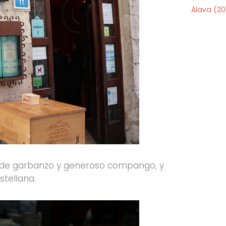
Álava
(20
e de garbanzo y generoso compango, y
stellana.