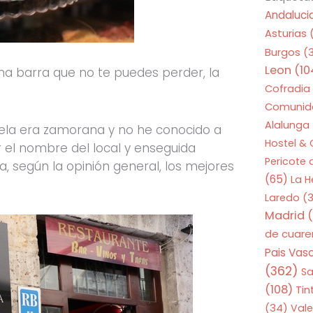
Andaluci
Asturias
Burgos
(
Leon
(10
a barra que no te puedes perder, la
Cofradia
Comunid
Alalunga
ela era zamorana y no he conocido a
Hostel &
r el nombre del local y enseguida
Pericote
 según la opinión general, los mejores
(65)
La 
Laredo
(3
Madrid
(
de cuar
Pais Vas
(362)
S
(108)
Tin
(34)
Vale