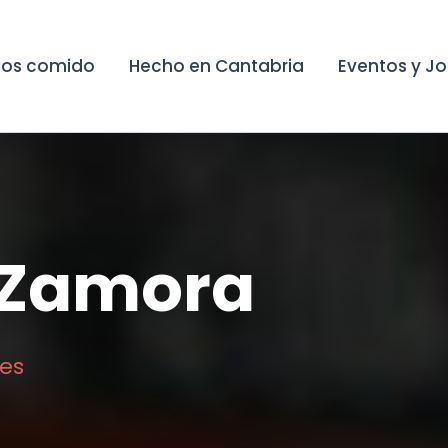
os comido
Hecho en Cantabria
Eventos y J
 Zamora
es