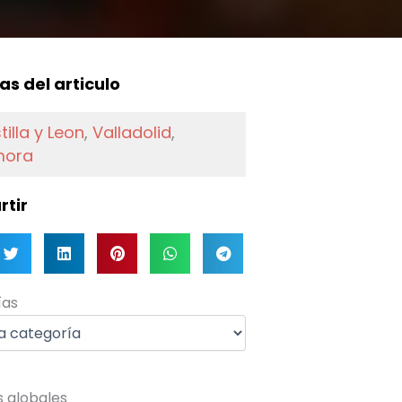
f
as del articulo
tilla y Leon
,
Valladolid
,
mora
tir
as
ías
s globales