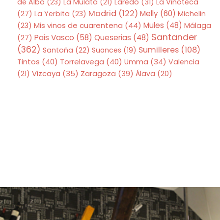
de Alba
(23)
La Mulata
(21)
Laredo
(31)
La Vinoteca
Madrid
(122)
Melly
(60)
(27)
La Yerbita
(23)
Michelin
Mis vinos de cuarentena
(44)
Mules
(48)
(23)
Málaga
Santander
Pais Vasco
(58)
Queserias
(48)
(27)
(362)
Sumilleres
(108)
Santoña
(22)
Suances
(19)
Tintos
(40)
Torrelavega
(40)
Umma
(34)
Valencia
Zaragoza
(39)
(21)
Vizcaya
(35)
Álava
(20)