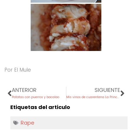
Por El Mule
Prev
Ne
ANTERIOR
SIGUIENTE
Patatas con puerros y bacalao
Mis vinos de cuarentena La Princesita
Etiquetas del articulo
Rape