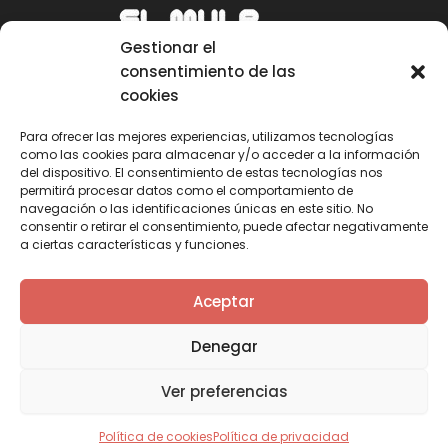
Gestionar el
consentimiento de las
cookies
Para ofrecer las mejores experiencias, utilizamos tecnologías
como las cookies para almacenar y/o acceder a la información
Email
del dispositivo. El consentimiento de estas tecnologías nos
permitirá procesar datos como el comportamiento de
mule@mulecarajonero.com
navegación o las identificaciones únicas en este sitio. No
consentir o retirar el consentimiento, puede afectar negativamente
a ciertas características y funciones.
Síguenos en redes sociales
F
T
Y
I
Aceptar
a
w
o
n
c
i
u
s
Denegar
e
t
t
t
b
t
u
a
Ver preferencias
o
e
b
g
o
r
e
r
k
a
Política de cookies
Política de privacidad