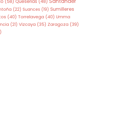
Santander
co
(58)
Queserias
(48)
Sumilleres
ntoña
(22)
Suances
(19)
tos
(40)
Torrelavega
(40)
Umma
Zaragoza
(39)
ncia
(21)
Vizcaya
(35)
)