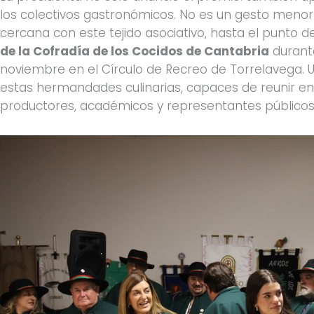
los colectivos gastronómicos. No es un gesto meno
cercana con este tejido asociativo, hasta el punto
de la Cofradía de los Cocidos de Cantabria
durant
noviembre en el Círculo de Recreo de Torrelavega. Un
estas hermandades culinarias, capaces de reunir en 
productores, académicos y representantes públicos