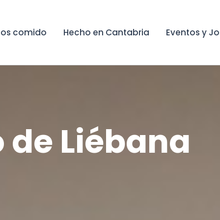
os comido
Hecho en Cantabria
Eventos y J
 de Liébana