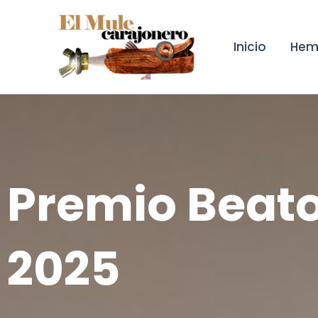
Ir
al
contenido
Inicio
Hem
Premio Beato
2025