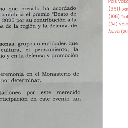
Pais Vas
(361)
Sa
(108)
Tin
(34)
Vale
Álava
(20