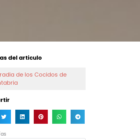
o
r
e
r
k
a
-
m
f
as del articulo
radia de los Cocidos de
tabria
tir
as
ías