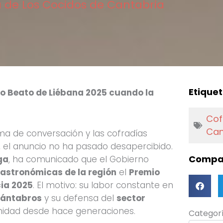
 de Los Cocidos de Cantabria
Etiquet
o Beato de Liébana 2025 cuando la
Cof
Can
ma de conversación y las cofradías
 el anuncio no ha pasado desapercibido.
Compar
ga
, ha comunicado que el Gobierno
astronómicas de la región
el
Premio
cia 2025
. El motivo: su labor constante en
cántabros
y su defensa del
sector
unidad desde hace generaciones.
Categorí
Categor