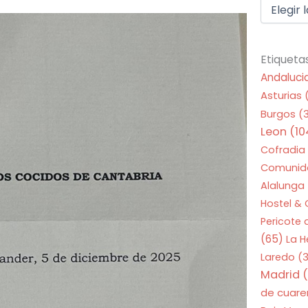
Etiqueta
Andaluci
Asturias
Burgos
(
Leon
(10
Cofradia
Comunid
Alalunga
Hostel &
Pericote
(65)
La 
Laredo
(3
Madrid
(
de cuar