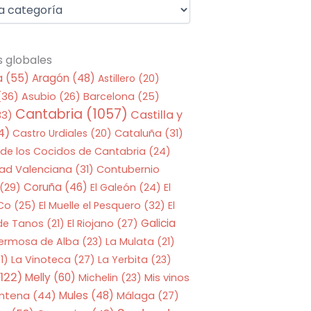
s globales
a
(55)
Aragón
(48)
Astillero
(20)
(36)
Asubio
(26)
Barcelona
(25)
Cantabria
(1057)
Castilla y
33)
4)
Castro Urdiales
(20)
Cataluña
(31)
 de los Cocidos de Cantabria
(24)
ad Valenciana
(31)
Contubernio
Coruña
(46)
(29)
El Galeón
(24)
El
 Co
(25)
El Muelle el Pesquero
(32)
El
Galicia
 de Tanos
(21)
El Riojano
(27)
Hermosa de Alba
(23)
La Mulata
(21)
1)
La Vinoteca
(27)
La Yerbita
(23)
122)
Melly
(60)
Mis vinos
Michelin
(23)
entena
(44)
Mules
(48)
Málaga
(27)