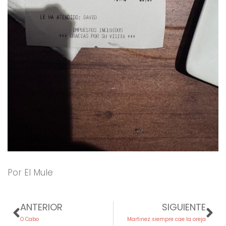
Por El Mule
Prev
Ne
ANTERIOR
SIGUIENTE
O Cabo
Martinez siempre cae la oreja