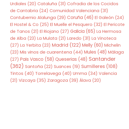
Urdiales
(20)
Cataluña
(31)
Cofradia de los Cocidos
de Cantabria
(24)
Comunidad Valenciana
(31)
Coruña
(46)
Contubernio Alalunga
(29)
El Galeón
(24)
El Hostel & Co
(25)
El Muelle el Pesquero
(32)
El Pericote
Galicia
(65)
de Tanos
(21)
El Riojano
(27)
La Hermosa
de Alba
(23)
La Mulata
(21)
Laredo
(31)
La Vinoteca
Madrid
(122)
Melly
(60)
(27)
La Yerbita
(23)
Michelin
Mis vinos de cuarentena
(44)
Mules
(48)
(23)
Málaga
Santander
Pais Vasco
(58)
Queserias
(48)
(27)
(362)
Sumilleres
(108)
Santoña
(22)
Suances
(19)
Tintos
(40)
Torrelavega
(40)
Umma
(34)
Valencia
Zaragoza
(39)
(21)
Vizcaya
(35)
Álava
(20)