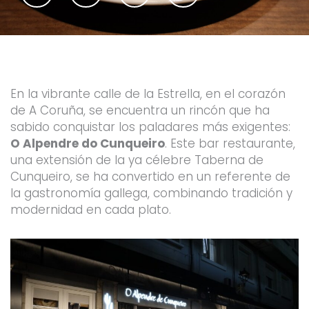
c
i
u
s
e
t
t
t
b
t
u
a
o
e
b
g
o
r
e
r
k
a
-
m
f
En la vibrante calle de la Estrella, en el corazón
de A Coruña, se encuentra un rincón que ha
sabido conquistar los paladares más exigentes:
O Alpendre do Cunqueiro
.
Este bar restaurante,
una extensión de la ya célebre Taberna de
Cunqueiro, se ha convertido en un referente de
la gastronomía gallega, combinando tradición y
modernidad en cada plato.