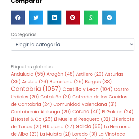
Compartir
Categorías
Categorías
Etiquetas globales
Andalucia
(55)
Aragón
(48)
Asturias
Astillero
(20)
(36)
Asubio
(26)
Barcelona
(25)
Burgos
(33)
Cantabria
(1057)
Castilla y Leon
(104)
Castro
Urdiales
(20)
Cataluña
(31)
Cofradia de los Cocidos
de Cantabria
(24)
Comunidad Valenciana
(31)
Coruña
(46)
Contubernio Alalunga
(29)
El Galeón
(24)
El Hostel & Co
(25)
El Muelle el Pesquero
(32)
El Pericote
Galicia
(65)
de Tanos
(21)
El Riojano
(27)
La Hermosa
de Alba
(23)
La Mulata
(21)
Laredo
(31)
La Vinoteca