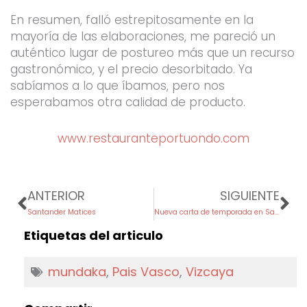
En resumen, falló estrepitosamente en la
mayoría de las elaboraciones, me pareció un
auténtico lugar de postureo más que un recurso
gastronómico, y el precio desorbitado. Ya
sabíamos a lo que íbamos, pero nos
esperabamos otra calidad de producto.
www.restauranteportuondo.com
Prev
Ne
ANTERIOR
SIGUIENTE
Santander Matices
Nueva carta de temporada en Santa LuZia, verano 2017
Etiquetas del articulo
mundaka
,
Pais Vasco
,
Vizcaya