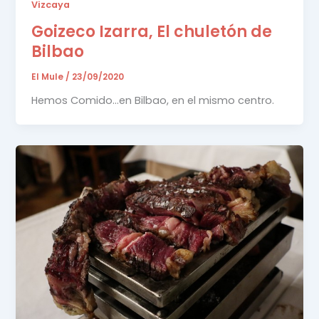
Vizcaya
Goizeco Izarra, El chuletón de
Bilbao
El Mule
/
23/09/2020
Hemos Comido…en Bilbao, en el mismo centro.