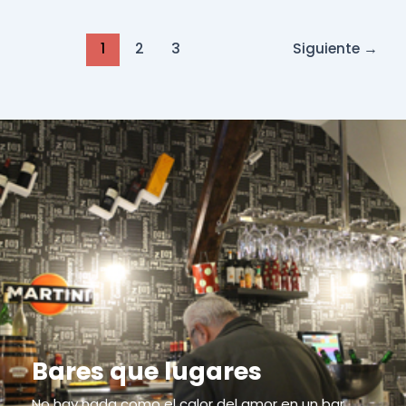
1
2
3
Siguiente
→
Bares que lugares
No hay nada como el calor del amor en un bar