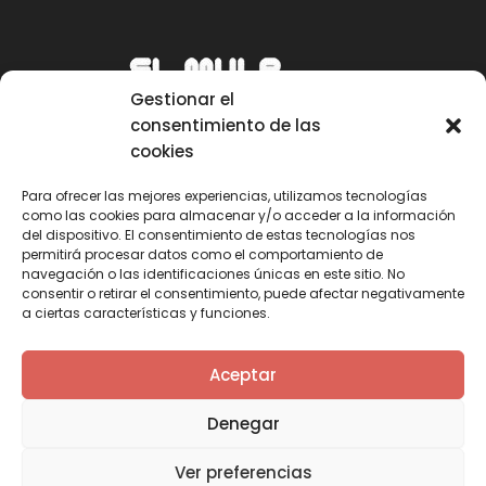
Gestionar el
consentimiento de las
cookies
Para ofrecer las mejores experiencias, utilizamos tecnologías
como las cookies para almacenar y/o acceder a la información
Email
del dispositivo. El consentimiento de estas tecnologías nos
permitirá procesar datos como el comportamiento de
mule@mulecarajonero.com
navegación o las identificaciones únicas en este sitio. No
consentir o retirar el consentimiento, puede afectar negativamente
a ciertas características y funciones.
Síguenos en redes sociales
F
T
Y
I
Aceptar
a
w
o
n
c
i
u
s
Denegar
e
t
t
t
b
t
u
a
Ver preferencias
o
e
b
g