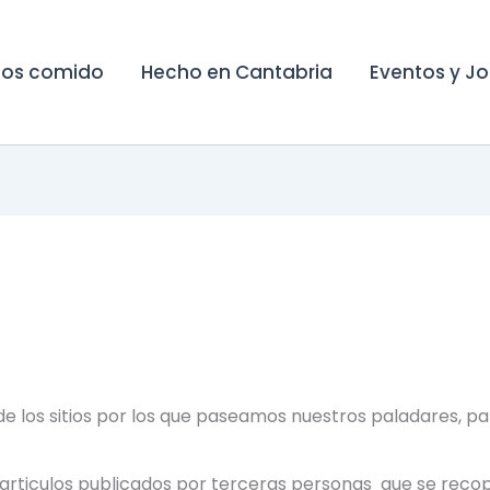
os comido
Hecho en Cantabria
Eventos y J
 los sitios por los que paseamos nuestros paladares, par
articulos publicados por terceras personas que se recopil