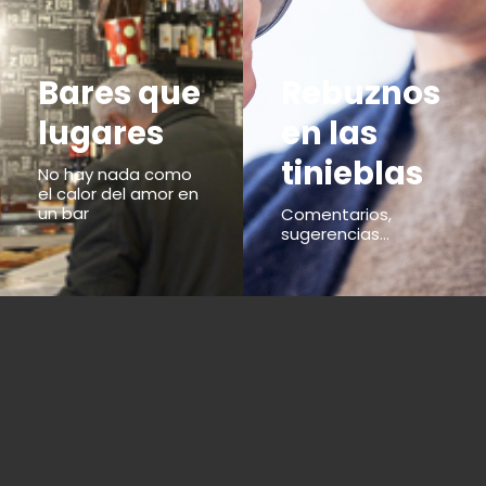
Bares que
Rebuznos
lugares
en las
tinieblas
No hay nada como
el calor del amor en
un bar
Comentarios,
sugerencias...