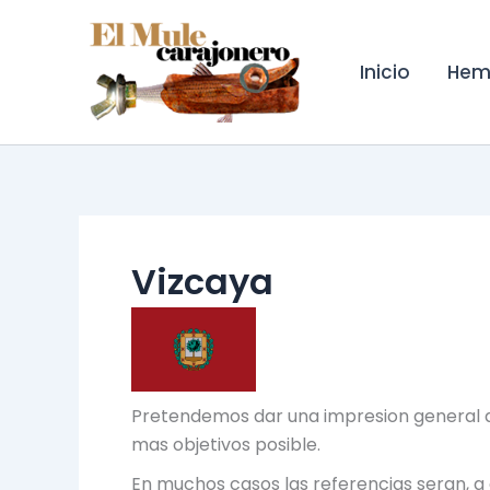
Ir
al
contenido
Inicio
Hem
Vizcaya
Pretendemos dar una impresion general de
mas objetivos posible.
En muchos casos las referencias seran, a 