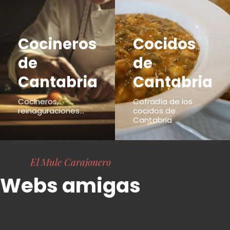
Cocineros
Cocidos
de
de
Cantabria
Cantabria
Cocineros,
Cofradía de los
reinaguraciones...
cocidos de
Cantabria
El Mule Carajonero
Webs amigas