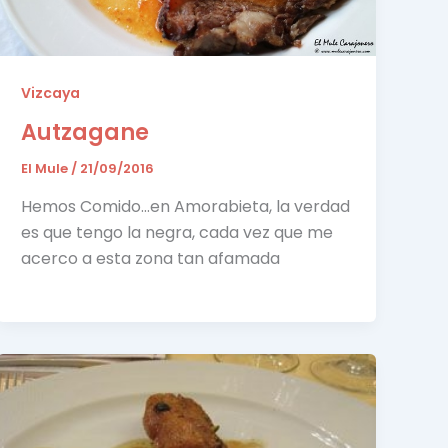
Vizcaya
Autzagane
El Mule
/
21/09/2016
Hemos Comido…en Amorabieta, la verdad
es que tengo la negra, cada vez que me
acerco a esta zona tan afamada