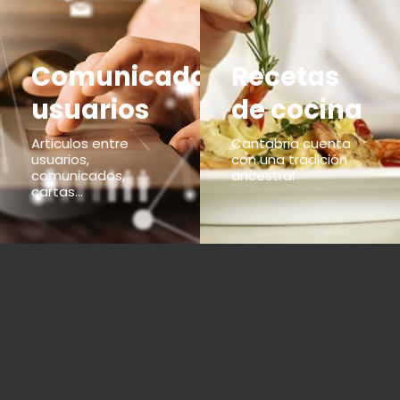
Comunicados
Recetas
usuarios
de cocina
Articulos entre
Cantabria cuenta
usuarios,
con una tradición
comunicados,
ancestral
cartas...