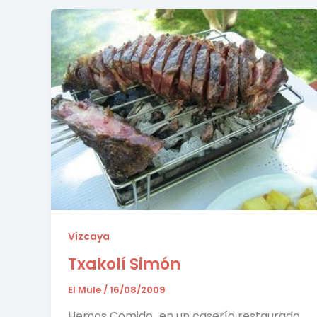
Vizcaya
Txakolí Simón
El Mule
/
16/08/2009
Hemos Comido…en un caserío restaurado