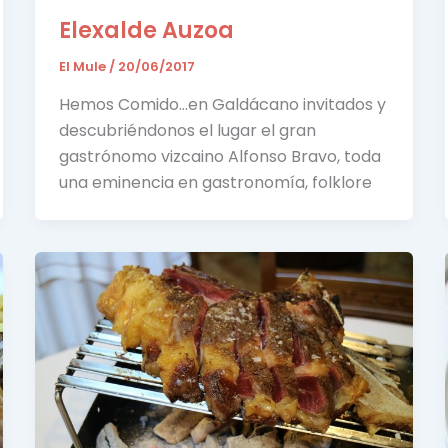
Elexalde Auzoa
El Mule
/
20/06/2017
Hemos Comido…en Galdácano invitados y
descubriéndonos el lugar el gran
gastrónomo vizcaino Alfonso Bravo, toda
una eminencia en gastronomía, folklore