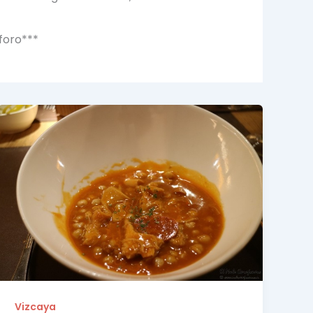
foro***
Vizcaya