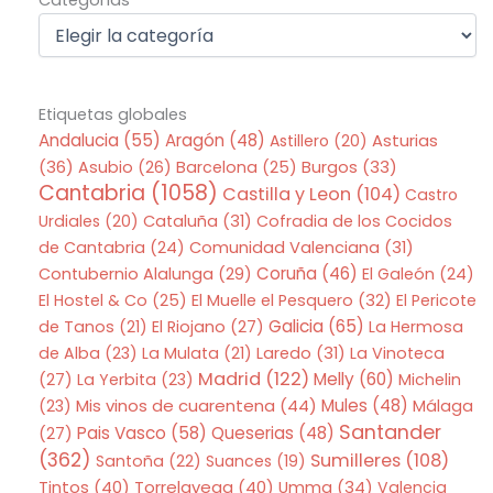
Etiquetas globales
Andalucia
(55)
Aragón
(48)
Asturias
Astillero
(20)
(36)
Asubio
(26)
Barcelona
(25)
Burgos
(33)
Cantabria
(1058)
Castilla y Leon
(104)
Castro
Urdiales
(20)
Cataluña
(31)
Cofradia de los Cocidos
de Cantabria
(24)
Comunidad Valenciana
(31)
Coruña
(46)
Contubernio Alalunga
(29)
El Galeón
(24)
El Hostel & Co
(25)
El Muelle el Pesquero
(32)
El Pericote
Galicia
(65)
de Tanos
(21)
El Riojano
(27)
La Hermosa
de Alba
(23)
La Mulata
(21)
Laredo
(31)
La Vinoteca
Madrid
(122)
Melly
(60)
(27)
La Yerbita
(23)
Michelin
Mis vinos de cuarentena
(44)
Mules
(48)
(23)
Málaga
Santander
Pais Vasco
(58)
Queserias
(48)
(27)
(362)
Sumilleres
(108)
Santoña
(22)
Suances
(19)
Tintos
(40)
Torrelavega
(40)
Umma
(34)
Valencia