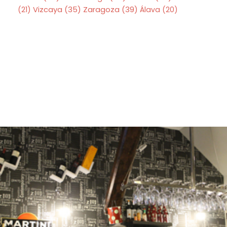
Zaragoza
(39)
(21)
Vizcaya
(35)
Álava
(20)