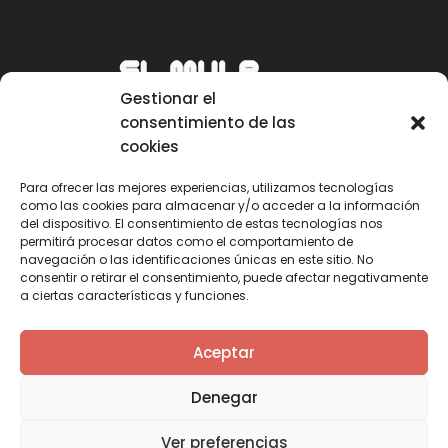
Gestionar el
consentimiento de las
cookies
Para ofrecer las mejores experiencias, utilizamos tecnologías
como las cookies para almacenar y/o acceder a la información
Email
del dispositivo. El consentimiento de estas tecnologías nos
permitirá procesar datos como el comportamiento de
mule@mulecarajonero.com
navegación o las identificaciones únicas en este sitio. No
consentir o retirar el consentimiento, puede afectar negativamente
a ciertas características y funciones.
Síguenos en redes sociales
F
T
Y
I
Aceptar
a
w
o
n
c
i
u
s
Denegar
e
t
t
t
b
t
u
a
Ver preferencias