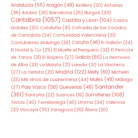
Andalucia
(55)
Aragón
(48)
Asturias
Astillero
(20)
(36)
Asubio
(26)
Barcelona
(25)
Burgos
(33)
Cantabria
(1057)
Castilla y Leon
(104)
Castro
Urdiales
(20)
Cataluña
(31)
Cofradia de los Cocidos
de Cantabria
(24)
Comunidad Valenciana
(31)
Coruña
(46)
Contubernio Alalunga
(29)
El Galeón
(24)
El Hostel & Co
(25)
El Muelle el Pesquero
(32)
El Pericote
Galicia
(65)
de Tanos
(21)
El Riojano
(27)
La Hermosa
de Alba
(23)
La Mulata
(21)
Laredo
(31)
La Vinoteca
Madrid
(122)
Melly
(60)
(27)
La Yerbita
(23)
Michelin
Mis vinos de cuarentena
(44)
Mules
(48)
(23)
Málaga
Santander
Pais Vasco
(58)
Queserias
(48)
(27)
(361)
Sumilleres
(108)
Santoña
(22)
Suances
(19)
Tintos
(40)
Torrelavega
(40)
Umma
(34)
Valencia
Zaragoza
(39)
(21)
Vizcaya
(35)
Álava
(20)