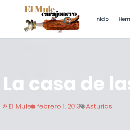
Ir
al
contenido
Inicio
Hem
La casa de l
El Mule
febrero 1, 2013
Asturias