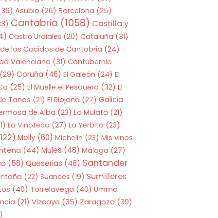
(36)
Asubio
(26)
Barcelona
(25)
Cantabria
(1058)
Castilla y
33)
4)
Castro Urdiales
(20)
Cataluña
(31)
 de los Cocidos de Cantabria
(24)
ad Valenciana
(31)
Contubernio
Coruña
(46)
(29)
El Galeón
(24)
El
 Co
(25)
El Muelle el Pesquero
(32)
El
Galicia
 de Tanos
(21)
El Riojano
(27)
Hermosa de Alba
(23)
La Mulata
(21)
1)
La Vinoteca
(27)
La Yerbita
(23)
122)
Melly
(60)
Mis vinos
Michelin
(23)
entena
(44)
Mules
(48)
Málaga
(27)
Santander
co
(58)
Queserias
(48)
Sumilleres
antoña
(22)
Suances
(19)
tos
(40)
Torrelavega
(40)
Umma
Zaragoza
(39)
ncia
(21)
Vizcaya
(35)
)