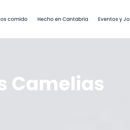
os comido
Hecho en Cantabria
Eventos y J
as Camelias