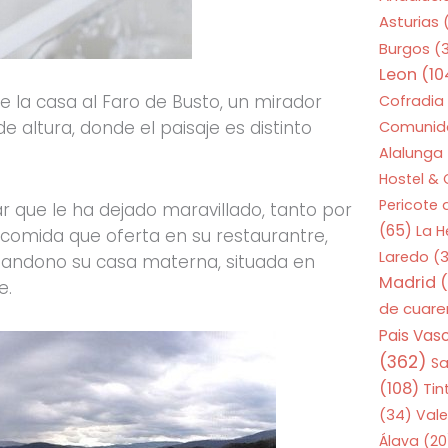
Asturias
Burgos
(
Leon
(10
 la casa al Faro de Busto, un mirador
Cofradia
 altura, donde el paisaje es distinto
Comunid
Alalunga
Hostel &
Pericote
r que le ha dejado maravillado, tanto por
(65)
La 
e comida que oferta en su restaurantre,
Laredo
(3
andono su casa materna, situada en
Madrid
(
e.
de cuar
Pais Vas
(362)
S
(108)
Tin
(34)
Vale
Álava
(20