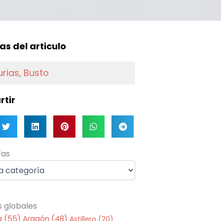
f
as del articulo
urias
,
Busto
tir
as
ías
s globales
a
(55)
Aragón
(48)
Astillero
(20)