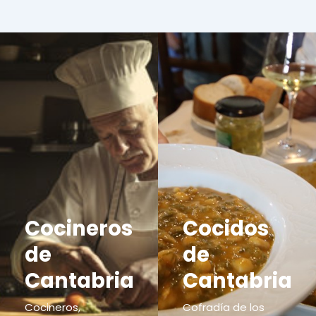
Cocineros
Cocidos
de
de
Cantabria
Cantabria
Cocineros,
Cofradía de los