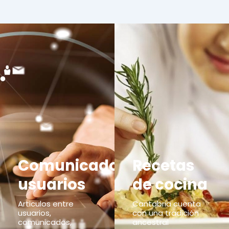
Comunicados
Recetas
usuarios
de cocina
Articulos entre
Cantabria cuenta
usuarios,
con una tradición
comunicados,
ancestral