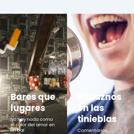
Bares que
Rebuznos
lugares
en las
tinieblas
No hay nada como
el calor del amor en
un bar
Comentarios,