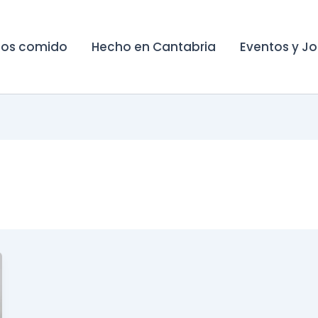
os comido
Hecho en Cantabria
Eventos y J