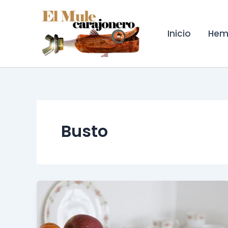
Ir
al
contenido
Inicio
Hem
Busto