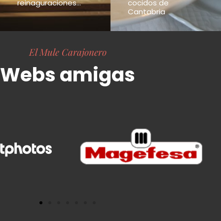
reinaguraciones...
cocidos de
Cantabria
El Mule Carajonero
Webs amigas