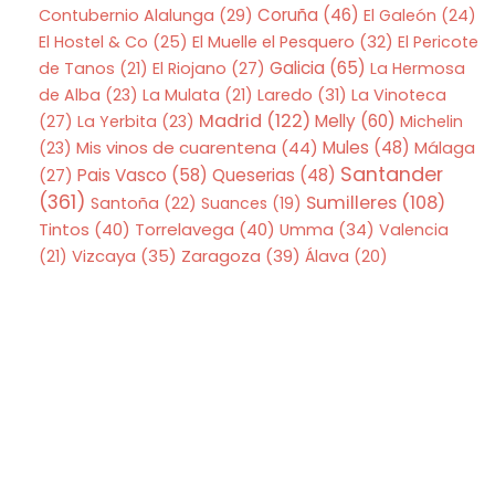
Coruña
(46)
Contubernio Alalunga
(29)
El Galeón
(24)
El Hostel & Co
(25)
El Muelle el Pesquero
(32)
El Pericote
Galicia
(65)
de Tanos
(21)
El Riojano
(27)
La Hermosa
de Alba
(23)
La Mulata
(21)
Laredo
(31)
La Vinoteca
Madrid
(122)
Melly
(60)
(27)
La Yerbita
(23)
Michelin
Mis vinos de cuarentena
(44)
Mules
(48)
(23)
Málaga
Santander
Pais Vasco
(58)
Queserias
(48)
(27)
(361)
Sumilleres
(108)
Santoña
(22)
Suances
(19)
Tintos
(40)
Torrelavega
(40)
Umma
(34)
Valencia
Zaragoza
(39)
(21)
Vizcaya
(35)
Álava
(20)