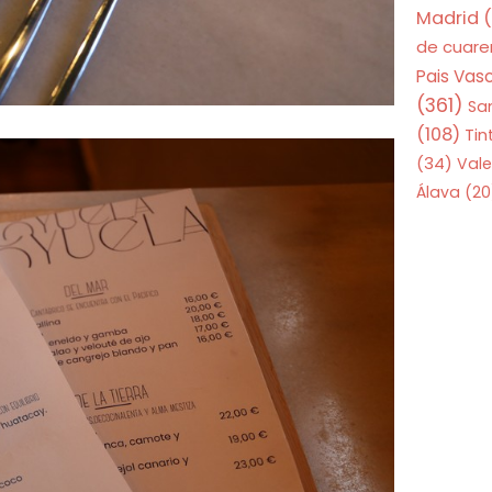
Madrid
(
de cuar
Pais Vas
(361)
Sa
(108)
Tin
(34)
Vale
Álava
(20