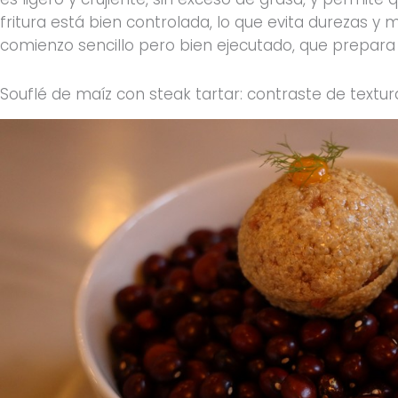
fritura está bien controlada, lo que evita durezas y
comienzo sencillo pero bien ejecutado, que prepara 
Souflé de maíz con steak tartar: contraste de textur