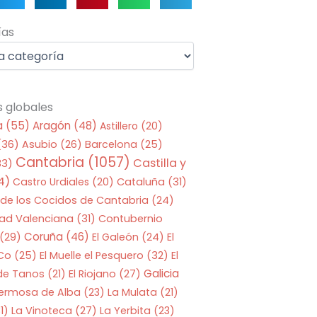
as
ías
s globales
a
(55)
Aragón
(48)
Astillero
(20)
(36)
Asubio
(26)
Barcelona
(25)
Cantabria
(1057)
Castilla y
33)
4)
Castro Urdiales
(20)
Cataluña
(31)
 de los Cocidos de Cantabria
(24)
ad Valenciana
(31)
Contubernio
Coruña
(46)
(29)
El Galeón
(24)
El
 Co
(25)
El Muelle el Pesquero
(32)
El
Galicia
 de Tanos
(21)
El Riojano
(27)
Hermosa de Alba
(23)
La Mulata
(21)
1)
La Vinoteca
(27)
La Yerbita
(23)