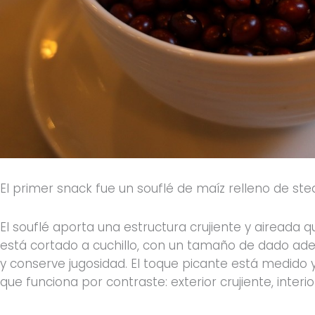
El primer snack fue un souflé de maíz relleno de stea
El souflé aporta una estructura crujiente y aireada q
está cortado a cuchillo, con un tamaño de dado ad
y conserve jugosidad. El toque picante está medido
que funciona por contraste: exterior crujiente, interio