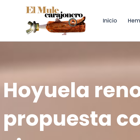
Ir
al
contenido
Inicio
Hem
Hoyuela ren
propuesta co