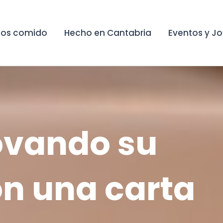
os comido
Hecho en Cantabria
Eventos y J
ovando su
n una carta