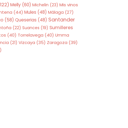
122)
Melly
(60)
Mis vinos
Michelin
(23)
entena
(44)
Mules
(48)
Málaga
(27)
Santander
co
(58)
Queserias
(48)
Sumilleres
ntoña
(22)
Suances
(19)
tos
(40)
Torrelavega
(40)
Umma
Zaragoza
(39)
ncia
(21)
Vizcaya
(35)
)