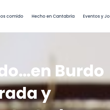
os comido
Hecho en Cantabria
Eventos y J
do…en Burdo
rada y