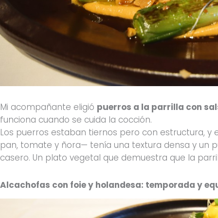
Mi acompañante eligió
puerros a la parrilla con s
funciona cuando se cuida la cocción.
Los puerros estaban tiernos pero con estructura, y
pan, tomate y ñora— tenía una textura densa y un 
casero. Un plato vegetal que demuestra que la parril
Alcachofas con foie y holandesa: temporada y equ