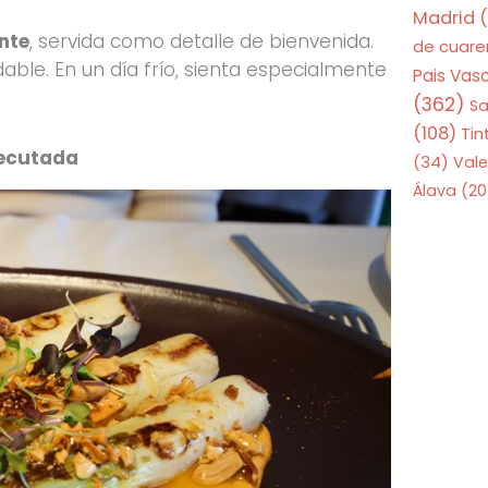
Madrid
(
nte
, servida como detalle de bienvenida.
de cuar
able. En un día frío, sienta especialmente
Pais Vas
(362)
S
(108)
Tin
ejecutada
(34)
Vale
Álava
(20