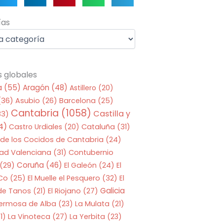
as
ías
s globales
a
(55)
Aragón
(48)
Astillero
(20)
(36)
Asubio
(26)
Barcelona
(25)
Cantabria
(1058)
Castilla y
33)
4)
Castro Urdiales
(20)
Cataluña
(31)
 de los Cocidos de Cantabria
(24)
ad Valenciana
(31)
Contubernio
Coruña
(46)
(29)
El Galeón
(24)
El
 Co
(25)
El Muelle el Pesquero
(32)
El
Galicia
 de Tanos
(21)
El Riojano
(27)
Hermosa de Alba
(23)
La Mulata
(21)
1)
La Vinoteca
(27)
La Yerbita
(23)