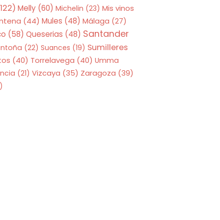
122)
Melly
(60)
Mis vinos
Michelin
(23)
entena
(44)
Mules
(48)
Málaga
(27)
Santander
co
(58)
Queserias
(48)
Sumilleres
antoña
(22)
Suances
(19)
tos
(40)
Torrelavega
(40)
Umma
Zaragoza
(39)
ncia
(21)
Vizcaya
(35)
)