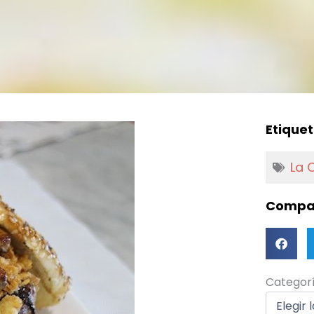
Etiquet
La 
Compar
Categorí
Categor