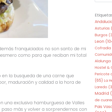
Etiqueta
Andaluci
Asturias
Burgos
(
Leon
(10
Cofradia
demás franquiciados no son santo de mi
Comunid
e esmero como para que reciban mi total
Alalunga
Hostel &
Pericote
 en la busqueda de una carne que
(65)
La 
bor, maduración y calidad a la hora de
Laredo
(3
Madrid
(
de cuar
n una exclusiva hamburguesa de Valles
Pais Vas
un paso más y volver a sorprendernos con