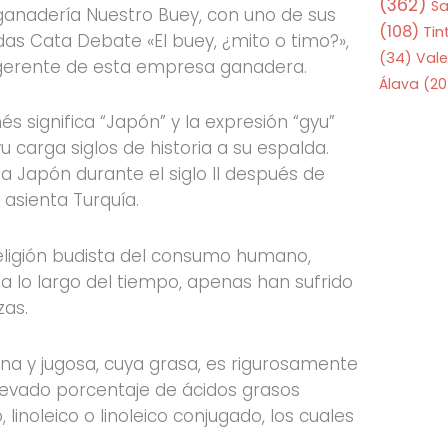
(362)
S
anadería Nuestro Buey, con uno de sus
(108)
Tin
das Cata Debate «El buey, ¿mito o timo?»,
(34)
Vale
 gerente de esta empresa ganadera.
Álava
(20
és significa “Japón” y la expresión “gyu”
 carga siglos de historia a su espalda.
a Japón durante el siglo II después de
 asienta Turquía.
religión budista del consumo humano,
, a lo largo del tiempo, apenas han sufrido
zas.
na y jugosa, cuya grasa, es rigurosamente
evado porcentaje de ácidos grasos
 linoleico o linoleico conjugado, los cuales