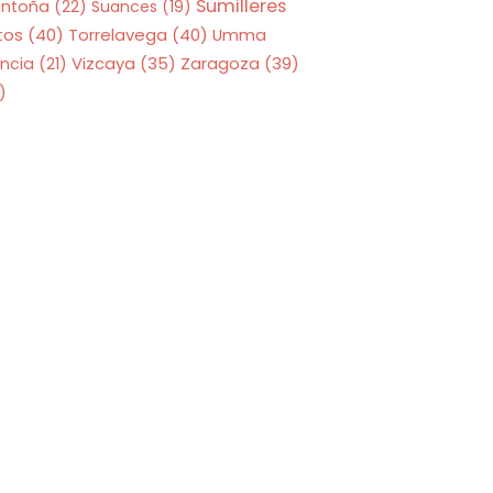
Sumilleres
antoña
(22)
Suances
(19)
tos
(40)
Torrelavega
(40)
Umma
Zaragoza
(39)
ncia
(21)
Vizcaya
(35)
)