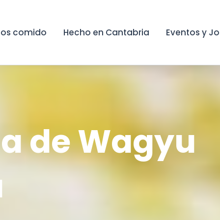
os comido
Hecho en Cantabria
Eventos y J
a de Wagyu
a