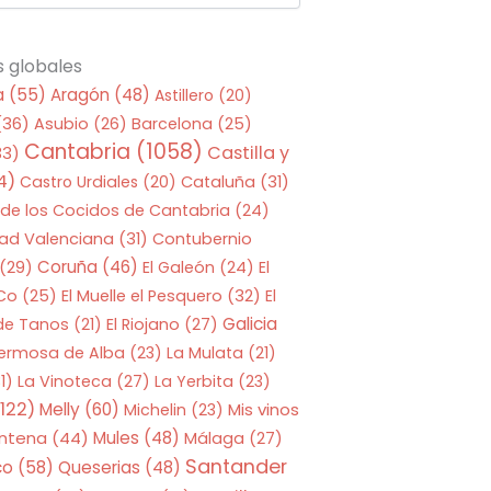
s globales
a
(55)
Aragón
(48)
Astillero
(20)
(36)
Asubio
(26)
Barcelona
(25)
Cantabria
(1058)
Castilla y
33)
4)
Castro Urdiales
(20)
Cataluña
(31)
 de los Cocidos de Cantabria
(24)
ad Valenciana
(31)
Contubernio
Coruña
(46)
(29)
El Galeón
(24)
El
 Co
(25)
El Muelle el Pesquero
(32)
El
Galicia
 de Tanos
(21)
El Riojano
(27)
Hermosa de Alba
(23)
La Mulata
(21)
1)
La Vinoteca
(27)
La Yerbita
(23)
122)
Melly
(60)
Mis vinos
Michelin
(23)
entena
(44)
Mules
(48)
Málaga
(27)
Santander
co
(58)
Queserias
(48)