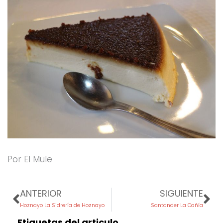
Por El Mule
Prev
Ne
ANTERIOR
SIGUIENTE
Hoznayo La Sidrería de Hoznayo
Santander La Cañía
Etiquetas del articulo