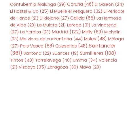
Coruña
(46)
Contubernio Alalunga
(29)
El Galeón
(24)
El Hostel & Co
(25)
El Muelle el Pesquero
(32)
El Pericote
Galicia
(65)
de Tanos
(21)
El Riojano
(27)
La Hermosa
de Alba
(23)
La Mulata
(21)
Laredo
(31)
La Vinoteca
Madrid
(122)
Melly
(60)
(27)
La Yerbita
(23)
Michelin
Mis vinos de cuarentena
(44)
Mules
(48)
(23)
Málaga
Santander
Pais Vasco
(58)
Queserias
(48)
(27)
(361)
Sumilleres
(108)
Santoña
(22)
Suances
(19)
Tintos
(40)
Torrelavega
(40)
Umma
(34)
Valencia
Zaragoza
(39)
(21)
Vizcaya
(35)
Álava
(20)