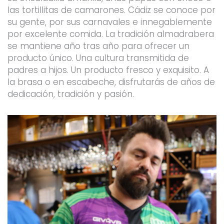
las tortillitas de camarones. Cádiz se conoce por
su gente, por sus carnavales e innegablemente
por excelente comida. La tradición almadrabera
se mantiene año tras año para ofrecer un
producto único. Una cultura transmitida de
padres a hijos. Un producto fresco y exquisito. A
la brasa o en escabeche, disfrutarás de años de
dedicación, tradición y pasión.