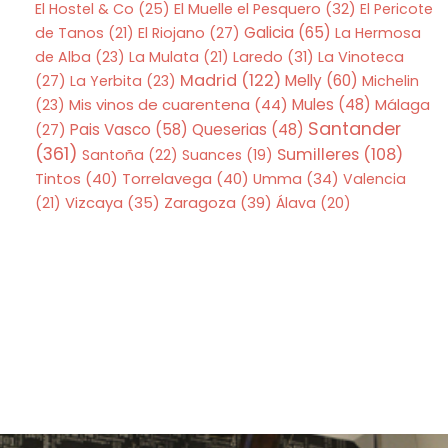
El Hostel & Co
(25)
El Muelle el Pesquero
(32)
El Pericote
Galicia
(65)
de Tanos
(21)
El Riojano
(27)
La Hermosa
de Alba
(23)
La Mulata
(21)
Laredo
(31)
La Vinoteca
Madrid
(122)
Melly
(60)
(27)
La Yerbita
(23)
Michelin
Mis vinos de cuarentena
(44)
Mules
(48)
(23)
Málaga
Santander
Pais Vasco
(58)
Queserias
(48)
(27)
(361)
Sumilleres
(108)
Santoña
(22)
Suances
(19)
Tintos
(40)
Torrelavega
(40)
Umma
(34)
Valencia
Zaragoza
(39)
(21)
Vizcaya
(35)
Álava
(20)