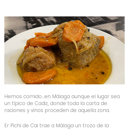
o
r
e
r
k
a
-
m
f
Hemos comido…en Málaga aunque el lugar sea
un típico de Cadiz, donde toda la carta de
raciones y vinos proceden de aquella zona.
Er Pichi de Cai trae a Málaga un trozo de la