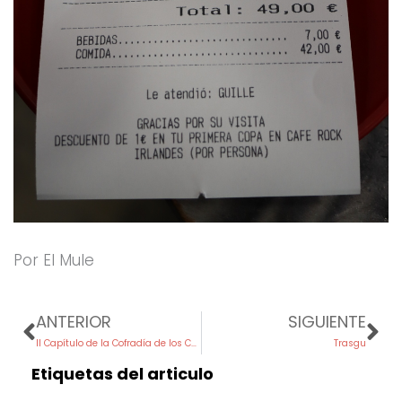
Por El Mule
Prev
Ne
ANTERIOR
SIGUIENTE
II Capítulo de la Cofradía de los Cocidos de Cantabria
Trasgu
Etiquetas del articulo