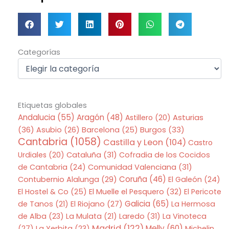
Categorías
Categorías
Etiquetas globales
Andalucia
(55)
Aragón
(48)
Asturias
Astillero
(20)
(36)
Asubio
(26)
Barcelona
(25)
Burgos
(33)
Cantabria
(1058)
Castilla y Leon
(104)
Castro
Urdiales
(20)
Cataluña
(31)
Cofradia de los Cocidos
de Cantabria
(24)
Comunidad Valenciana
(31)
Coruña
(46)
Contubernio Alalunga
(29)
El Galeón
(24)
El Hostel & Co
(25)
El Muelle el Pesquero
(32)
El Pericote
Galicia
(65)
de Tanos
(21)
El Riojano
(27)
La Hermosa
de Alba
(23)
La Mulata
(21)
Laredo
(31)
La Vinoteca
Madrid
(122)
Melly
(60)
(27)
La Yerbita
(23)
Michelin