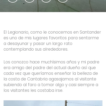
c
i
u
s
e
t
t
t
b
t
u
a
o
e
b
g
o
r
e
r
k
a
-
m
f
El Legionario, como le conocemos en Santander
es uno de mis lugares favoritos para sentarme
a desayunar y pasar un largo rato
contemplando sus alrededores.
Los conozco hace muchísimos años y mi padre
era amigo del padre del actual dueño así que
cada vez que queríamos enseñar la belleza de
la costa de Cantabria agasajamos al visitante
subiendo al faro a tomar algo y casi siempre a
los visitantes les costaba irse.