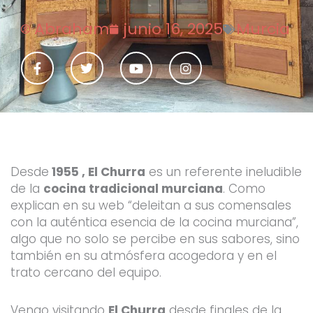
Abraham
junio 16, 2025
Murcia
F
T
Y
I
a
w
o
n
c
i
u
s
e
t
t
t
b
t
u
a
o
e
b
g
o
r
e
r
k
a
-
m
f
Desde
1955 , El Churra
es un referente ineludible
de la
cocina tradicional murciana
. Como
explican en su web “deleitan a sus comensales
con la auténtica esencia de la cocina murciana”,
algo que no solo se percibe en sus sabores, sino
también en su atmósfera acogedora y en el
trato cercano del equipo.
Vengo visitando
El Churra
desde finales de la