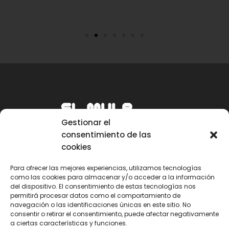
Gestionar el
consentimiento de las
cookies
Para ofrecer las mejores experiencias, utilizamos tecnologías
como las cookies para almacenar y/o acceder a la información
Email
del dispositivo. El consentimiento de estas tecnologías nos
permitirá procesar datos como el comportamiento de
mule@mulecarajonero.com
navegación o las identificaciones únicas en este sitio. No
consentir o retirar el consentimiento, puede afectar negativamente
a ciertas características y funciones.
Síguenos en redes sociales