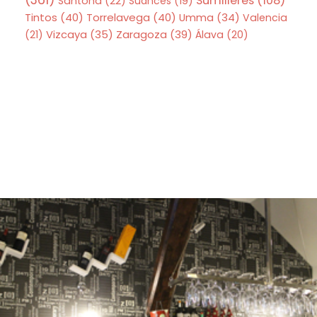
Sumilleres
(108)
Santoña
(22)
Suances
(19)
Tintos
(40)
Torrelavega
(40)
Umma
(34)
Valencia
Zaragoza
(39)
(21)
Vizcaya
(35)
Álava
(20)