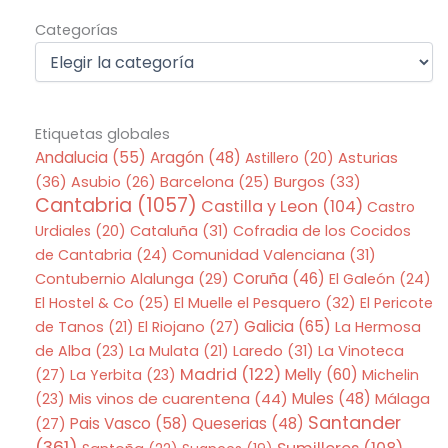
Categorías
Categorías
Etiquetas globales
Andalucia
(55)
Aragón
(48)
Asturias
Astillero
(20)
(36)
Asubio
(26)
Barcelona
(25)
Burgos
(33)
Cantabria
(1057)
Castilla y Leon
(104)
Castro
Urdiales
(20)
Cataluña
(31)
Cofradia de los Cocidos
de Cantabria
(24)
Comunidad Valenciana
(31)
Coruña
(46)
Contubernio Alalunga
(29)
El Galeón
(24)
El Hostel & Co
(25)
El Muelle el Pesquero
(32)
El Pericote
Galicia
(65)
de Tanos
(21)
El Riojano
(27)
La Hermosa
de Alba
(23)
La Mulata
(21)
Laredo
(31)
La Vinoteca
Madrid
(122)
Melly
(60)
(27)
La Yerbita
(23)
Michelin
Mis vinos de cuarentena
(44)
Mules
(48)
(23)
Málaga
Santander
Pais Vasco
(58)
Queserias
(48)
(27)
(361)