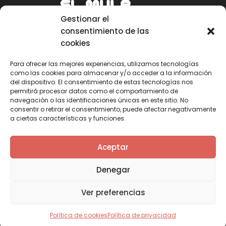
Gestionar el
consentimiento de las
cookies
Para ofrecer las mejores experiencias, utilizamos tecnologías
como las cookies para almacenar y/o acceder a la información
Email
del dispositivo. El consentimiento de estas tecnologías nos
permitirá procesar datos como el comportamiento de
mule@mulecarajonero.com
navegación o las identificaciones únicas en este sitio. No
consentir o retirar el consentimiento, puede afectar negativamente
a ciertas características y funciones.
Síguenos en redes sociales
F
T
Y
I
Aceptar
a
w
o
n
c
i
u
s
Denegar
e
t
t
t
b
t
u
a
Ver preferencias
o
e
b
g
o
r
e
r
k
a
Política de cookies
Política de privacidad