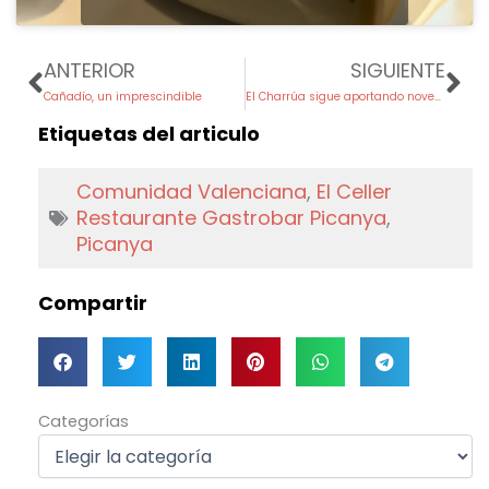
Prev
Ne
ANTERIOR
SIGUIENTE
Cañadío, un imprescindible
El Charrúa sigue aportando novedades
Etiquetas del articulo
Comunidad Valenciana
,
El Celler
Restaurante Gastrobar Picanya
,
Picanya
Compartir
Categorías
Categorías