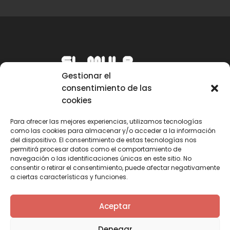
Gestionar el
consentimiento de las
cookies
Para ofrecer las mejores experiencias, utilizamos tecnologías
como las cookies para almacenar y/o acceder a la información
Email
del dispositivo. El consentimiento de estas tecnologías nos
permitirá procesar datos como el comportamiento de
mule@mulecarajonero.com
navegación o las identificaciones únicas en este sitio. No
consentir o retirar el consentimiento, puede afectar negativamente
a ciertas características y funciones.
Síguenos en redes sociales
F
T
Y
I
Aceptar
a
w
o
n
c
i
u
s
Denegar