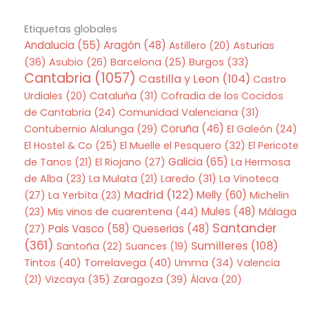
Etiquetas globales
Andalucia
(55)
Aragón
(48)
Asturias
Astillero
(20)
(36)
Asubio
(26)
Barcelona
(25)
Burgos
(33)
Cantabria
(1057)
Castilla y Leon
(104)
Castro
Urdiales
(20)
Cataluña
(31)
Cofradia de los Cocidos
de Cantabria
(24)
Comunidad Valenciana
(31)
Coruña
(46)
Contubernio Alalunga
(29)
El Galeón
(24)
El Hostel & Co
(25)
El Muelle el Pesquero
(32)
El Pericote
Galicia
(65)
de Tanos
(21)
El Riojano
(27)
La Hermosa
de Alba
(23)
La Mulata
(21)
Laredo
(31)
La Vinoteca
Madrid
(122)
Melly
(60)
(27)
La Yerbita
(23)
Michelin
Mis vinos de cuarentena
(44)
Mules
(48)
(23)
Málaga
Santander
Pais Vasco
(58)
Queserias
(48)
(27)
(361)
Sumilleres
(108)
Santoña
(22)
Suances
(19)
Tintos
(40)
Torrelavega
(40)
Umma
(34)
Valencia
Zaragoza
(39)
(21)
Vizcaya
(35)
Álava
(20)