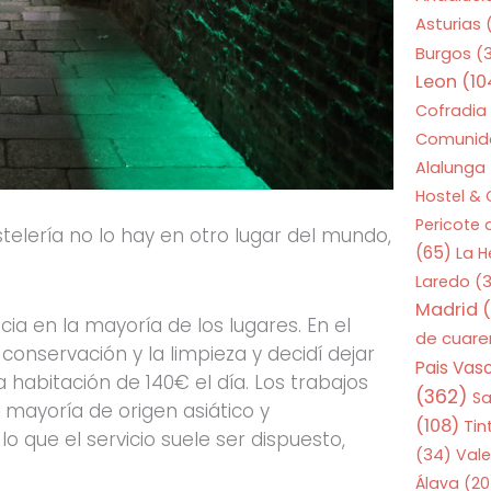
Asturias
Burgos
(
Leon
(10
Cofradia
Comunid
Alalunga
Hostel &
Pericote
elería no lo hay en otro lugar del mundo,
(65)
La 
Laredo
(3
Madrid
(
cia en la mayoría de los lugares. En el
de cuar
onservación y la limpieza y decidí dejar
Pais Vas
a habitación de 140€ el día. Los trabajos
(362)
S
 mayoría de origen asiático y
(108)
Tin
 que el servicio suele ser dispuesto,
(34)
Vale
Álava
(20