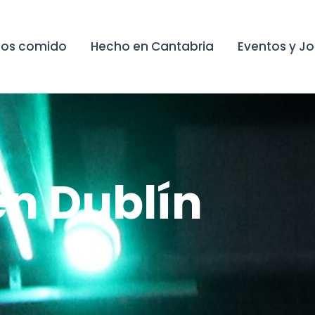
os comido
Hecho en Cantabria
Eventos y J
en Dublín