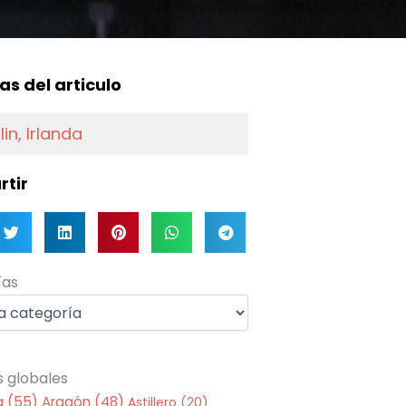
f
as del articulo
lin
,
Irlanda
tir
as
ías
s globales
a
(55)
Aragón
(48)
Astillero
(20)