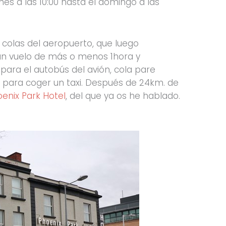
nes a las 10:00 hasta el domingo a las
s colas del aeropuerto, que luego
 un vuelo de más o menos 1hora y
para el autobús del avión, cola pare
la para coger un taxi. Después de 24km. de
enix Park Hotel
, del que ya os he hablado.