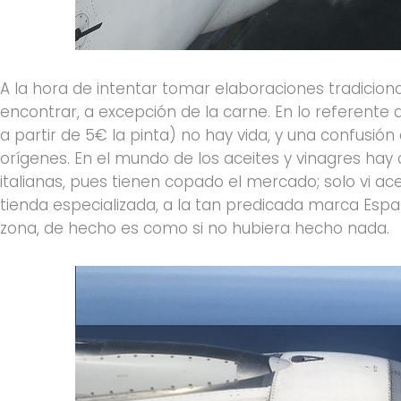
A la hora de intentar tomar elaboraciones tradicional
encontrar, a excepción de la carne. En lo referente a
a partir de 5€ la pinta) no hay vida, y una confusi
orígenes. En el mundo de los aceites y vinagres hay
italianas, pues tienen copado el mercado; solo vi ac
tienda especializada, a la tan predicada marca Es
zona, de hecho es como si no hubiera hecho nada.