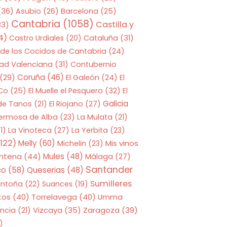
(36)
Asubio
(26)
Barcelona
(25)
Cantabria
(1058)
Castilla y
33)
4)
Castro Urdiales
(20)
Cataluña
(31)
 de los Cocidos de Cantabria
(24)
ad Valenciana
(31)
Contubernio
Coruña
(46)
(29)
El Galeón
(24)
El
 Co
(25)
El Muelle el Pesquero
(32)
El
Galicia
 de Tanos
(21)
El Riojano
(27)
Hermosa de Alba
(23)
La Mulata
(21)
1)
La Vinoteca
(27)
La Yerbita
(23)
122)
Melly
(60)
Mis vinos
Michelin
(23)
entena
(44)
Mules
(48)
Málaga
(27)
Santander
co
(58)
Queserias
(48)
Sumilleres
antoña
(22)
Suances
(19)
tos
(40)
Torrelavega
(40)
Umma
Zaragoza
(39)
ncia
(21)
Vizcaya
(35)
)