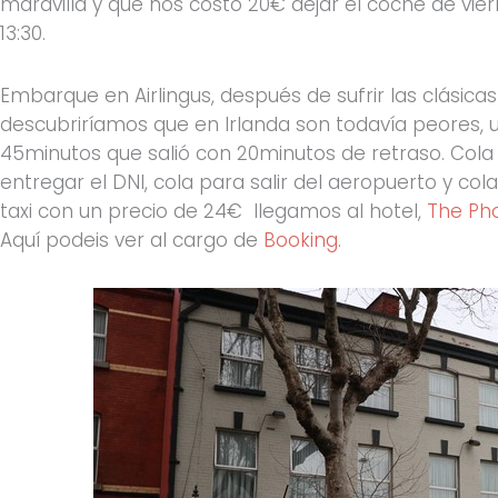
maravilla y que nos costó 20€ dejar el coche de vier
13:30.
Embarque en Airlingus, después de sufrir las clásica
descubriríamos que en Irlanda son todavía peores,
45minutos que salió con 20minutos de retraso. Cola 
entregar el DNI, cola para salir del aeropuerto y co
taxi con un precio de 24€ llegamos al hotel,
The Pho
Aquí podeis ver al cargo de
Booking
.