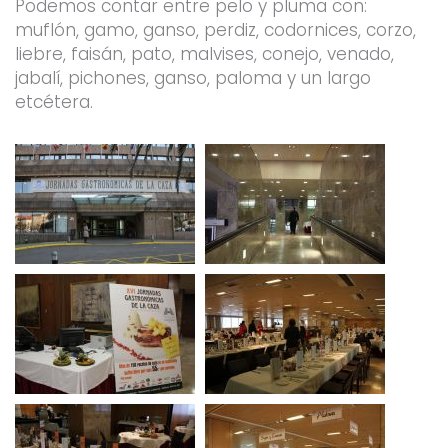
Podemos contar entre pelo y pluma con:
muflón, gamo, ganso, perdiz, codornices, corzo,
liebre, faisán, pato, malvises, conejo, venado,
jabalí, pichones, ganso, paloma y un largo
etcétera.