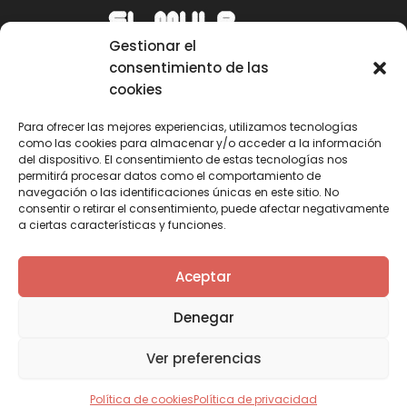
Gestionar el
consentimiento de las
cookies
Para ofrecer las mejores experiencias, utilizamos tecnologías
como las cookies para almacenar y/o acceder a la información
Email
del dispositivo. El consentimiento de estas tecnologías nos
permitirá procesar datos como el comportamiento de
mule@mulecarajonero.com
navegación o las identificaciones únicas en este sitio. No
consentir o retirar el consentimiento, puede afectar negativamente
a ciertas características y funciones.
Síguenos en redes sociales
F
T
Y
I
Aceptar
a
w
o
n
c
i
u
s
Denegar
e
t
t
t
b
t
u
a
Ver preferencias
o
e
b
g
o
r
e
r
k
a
Política de cookies
Política de privacidad