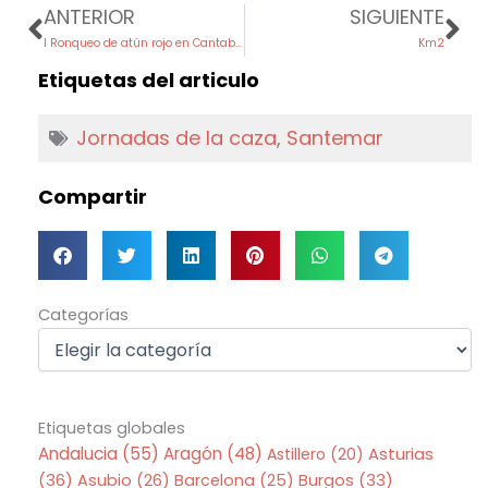
Prev
Ne
ANTERIOR
SIGUIENTE
I Ronqueo de atún rojo en Cantabria
Km2
Etiquetas del articulo
Jornadas de la caza
,
Santemar
Compartir
Categorías
Categorías
Etiquetas globales
Andalucia
(55)
Aragón
(48)
Asturias
Astillero
(20)
(36)
Asubio
(26)
Barcelona
(25)
Burgos
(33)