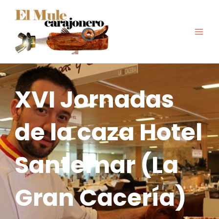
Ir
al
contenido
XVI Jornadas
de la caza Hotel
Santemar (La
Gran Cacería)