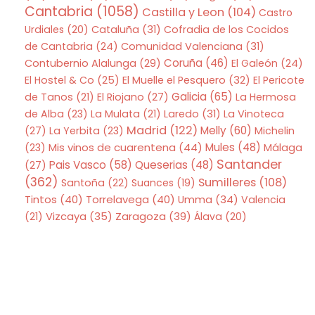
Cantabria
(1058)
Castilla y Leon
(104)
Castro
Urdiales
(20)
Cataluña
(31)
Cofradia de los Cocidos
de Cantabria
(24)
Comunidad Valenciana
(31)
Coruña
(46)
Contubernio Alalunga
(29)
El Galeón
(24)
El Hostel & Co
(25)
El Muelle el Pesquero
(32)
El Pericote
Galicia
(65)
de Tanos
(21)
El Riojano
(27)
La Hermosa
de Alba
(23)
La Mulata
(21)
Laredo
(31)
La Vinoteca
Madrid
(122)
Melly
(60)
(27)
La Yerbita
(23)
Michelin
Mis vinos de cuarentena
(44)
Mules
(48)
(23)
Málaga
Santander
Pais Vasco
(58)
Queserias
(48)
(27)
(362)
Sumilleres
(108)
Santoña
(22)
Suances
(19)
Tintos
(40)
Torrelavega
(40)
Umma
(34)
Valencia
Zaragoza
(39)
(21)
Vizcaya
(35)
Álava
(20)