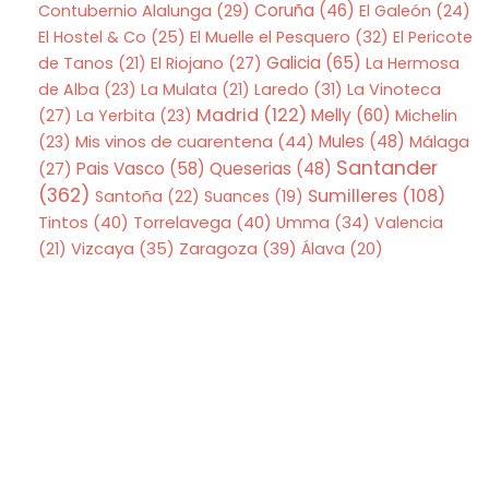
Coruña
(46)
Contubernio Alalunga
(29)
El Galeón
(24)
El Hostel & Co
(25)
El Muelle el Pesquero
(32)
El Pericote
Galicia
(65)
de Tanos
(21)
El Riojano
(27)
La Hermosa
de Alba
(23)
La Mulata
(21)
Laredo
(31)
La Vinoteca
Madrid
(122)
Melly
(60)
(27)
La Yerbita
(23)
Michelin
Mis vinos de cuarentena
(44)
Mules
(48)
(23)
Málaga
Santander
Pais Vasco
(58)
Queserias
(48)
(27)
(362)
Sumilleres
(108)
Santoña
(22)
Suances
(19)
Tintos
(40)
Torrelavega
(40)
Umma
(34)
Valencia
Zaragoza
(39)
(21)
Vizcaya
(35)
Álava
(20)