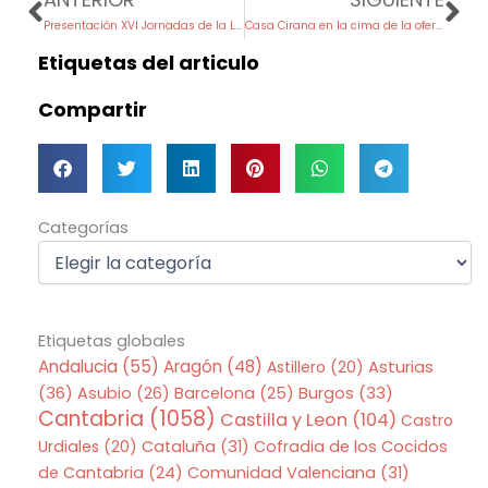
Presentación XVI Jornadas de la Langosta en Astuy
Casa Cirana en la cima de la oferta gastronómica de Santander
Etiquetas del articulo
Compartir
Categorías
Categorías
Etiquetas globales
Andalucia
(55)
Aragón
(48)
Asturias
Astillero
(20)
(36)
Asubio
(26)
Barcelona
(25)
Burgos
(33)
Cantabria
(1058)
Castilla y Leon
(104)
Castro
Urdiales
(20)
Cataluña
(31)
Cofradia de los Cocidos
de Cantabria
(24)
Comunidad Valenciana
(31)