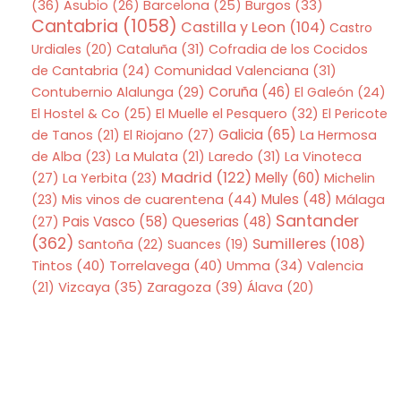
(36)
Asubio
(26)
Barcelona
(25)
Burgos
(33)
Cantabria
(1058)
Castilla y Leon
(104)
Castro
Urdiales
(20)
Cataluña
(31)
Cofradia de los Cocidos
de Cantabria
(24)
Comunidad Valenciana
(31)
Coruña
(46)
Contubernio Alalunga
(29)
El Galeón
(24)
El Hostel & Co
(25)
El Muelle el Pesquero
(32)
El Pericote
Galicia
(65)
de Tanos
(21)
El Riojano
(27)
La Hermosa
de Alba
(23)
La Mulata
(21)
Laredo
(31)
La Vinoteca
Madrid
(122)
Melly
(60)
(27)
La Yerbita
(23)
Michelin
Mis vinos de cuarentena
(44)
Mules
(48)
(23)
Málaga
Santander
Pais Vasco
(58)
Queserias
(48)
(27)
(362)
Sumilleres
(108)
Santoña
(22)
Suances
(19)
Tintos
(40)
Torrelavega
(40)
Umma
(34)
Valencia
Zaragoza
(39)
(21)
Vizcaya
(35)
Álava
(20)