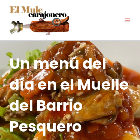
Ir
al
contenido
Un menú del
día en el Muelle
del Barrio
Pesquero