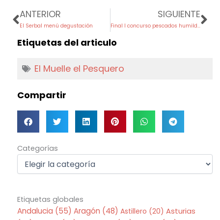
Prev
Ne
ANTERIOR
SIGUIENTE
El Serbal menú degustación
Final I concurso pescados humildes
Etiquetas del articulo
El Muelle el Pesquero
Compartir
Categorías
Categorías
Etiquetas globales
Andalucia
(55)
Aragón
(48)
Asturias
Astillero
(20)