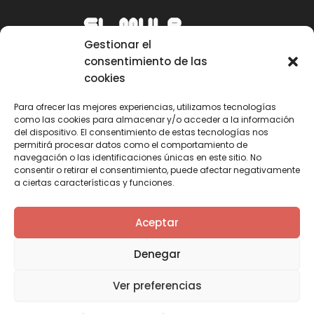
Gestionar el
consentimiento de las
cookies
Para ofrecer las mejores experiencias, utilizamos tecnologías
como las cookies para almacenar y/o acceder a la información
Email
del dispositivo. El consentimiento de estas tecnologías nos
permitirá procesar datos como el comportamiento de
mule@mulecarajonero.com
navegación o las identificaciones únicas en este sitio. No
consentir o retirar el consentimiento, puede afectar negativamente
a ciertas características y funciones.
Síguenos en redes sociales
F
T
Y
I
Aceptar
a
w
o
n
c
i
u
s
Denegar
e
t
t
t
b
t
u
a
Ver preferencias
o
e
b
g
o
r
e
r