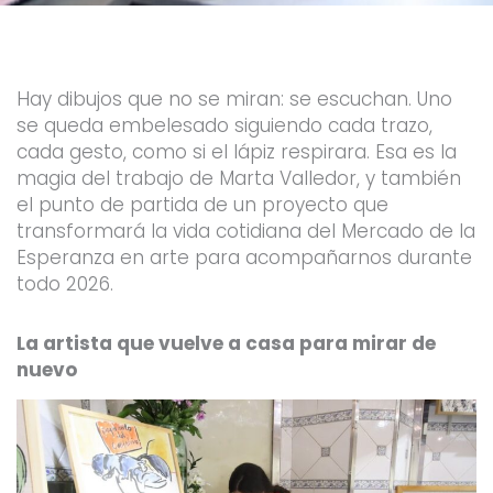
o
e
b
g
o
r
e
r
k
a
-
m
f
Hay dibujos que no se miran: se escuchan. Uno
se queda embelesado siguiendo cada trazo,
cada gesto, como si el lápiz respirara.
Esa es la
magia del trabajo de Marta Valledor, y también
el punto de partida de un proyecto que
transformará la vida cotidiana del Mercado de la
Esperanza en arte para acompañarnos durante
todo 2026.
La artista que vuelve a casa para mirar de
nuevo