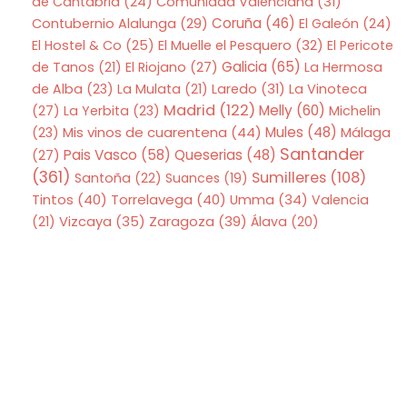
de Cantabria
(24)
Comunidad Valenciana
(31)
Coruña
(46)
Contubernio Alalunga
(29)
El Galeón
(24)
El Hostel & Co
(25)
El Muelle el Pesquero
(32)
El Pericote
Galicia
(65)
de Tanos
(21)
El Riojano
(27)
La Hermosa
de Alba
(23)
La Mulata
(21)
Laredo
(31)
La Vinoteca
Madrid
(122)
Melly
(60)
(27)
La Yerbita
(23)
Michelin
Mis vinos de cuarentena
(44)
Mules
(48)
(23)
Málaga
Santander
Pais Vasco
(58)
Queserias
(48)
(27)
(361)
Sumilleres
(108)
Santoña
(22)
Suances
(19)
Tintos
(40)
Torrelavega
(40)
Umma
(34)
Valencia
Zaragoza
(39)
(21)
Vizcaya
(35)
Álava
(20)