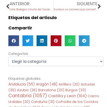
Prev
Ne
ANTERIOR
SIGUIENTE
Cata Bodegas Coruña del Conde en Seña Wine Bar
Gustavo un cocinero que convierte cada etapa en una referencia gastronómica
Etiquetas del articulo
Compartir
Categorías
Categorías
Etiquetas globales
Andalucia
(55)
Aragón
(48)
Asturias
Astillero
(20)
(36)
Asubio
(26)
Barcelona
(25)
Burgos
(33)
Cantabria
(1057)
Castilla y Leon
(104)
Castro
Urdiales
(20)
Cataluña
(31)
Cofradia de los Cocidos