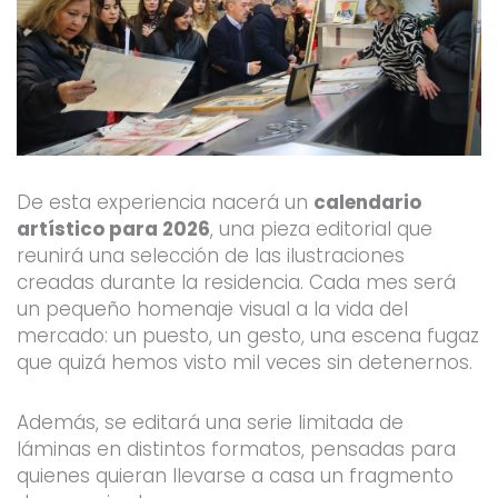
De esta experiencia nacerá un
calendario
artístico para 2026
, una pieza editorial que
reunirá una selección de las ilustraciones
creadas durante la residencia. Cada mes será
un pequeño homenaje visual a la vida del
mercado: un puesto, un gesto, una escena fugaz
que quizá hemos visto mil veces sin detenernos.
Además, se editará una serie limitada de
láminas en distintos formatos, pensadas para
quienes quieran llevarse a casa un fragmento