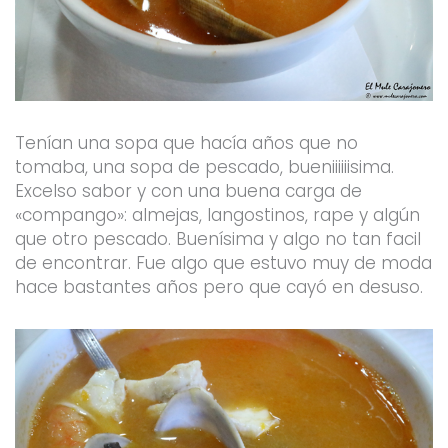
Tenían una sopa que hacía años que no
tomaba, una sopa de pescado, bueniiiiiisima.
Excelso sabor y con una buena carga de
«compango»: almejas, langostinos, rape y algún
que otro pescado. Buenísima y algo no tan facil
de encontrar. Fue algo que estuvo muy de moda
hace bastantes años pero que cayó en desuso.