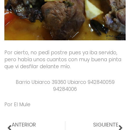
Por cierto, no pedí postre pues ya iba servido,
pero había unos cuantos con muy buena pinta
que vi desfilar delante mío.
Barrio Ubiarco 39360 Ubiarco 942840059
94284006
Por El Mule
Prev
Ne
ANTERIOR
SIGUIENTE