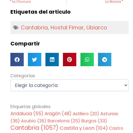
La Churruca
La Bocana
Etiquetas del articulo
Cantabria
,
Hostal Fimar
,
Ubiarco
Compartir
Categorías
Categorías
Etiquetas globales
Andalucia
(55)
Aragón
(48)
Asturias
Astillero
(20)
(36)
Asubio
(26)
Barcelona
(25)
Burgos
(33)
Cantabria
(1057)
Castilla y Leon
(104)
Castro