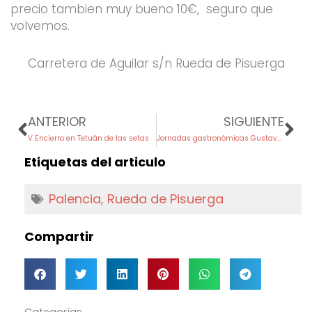
precio tambien muy bueno 10€, seguro que
volvemos.
Carretera de Aguilar s/n Rueda de Pisuerga
Prev
Ne
ANTERIOR
SIGUIENTE
V Encierro en Tetuán de las setas
Jornadas gastronómicas Gustavo Pérez en Sambal
Etiquetas del articulo
Palencia
,
Rueda de Pisuerga
Compartir
Categorías
Categorías