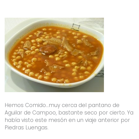
o
r
e
r
k
a
-
m
f
Hemos Comido…muy cerca del pantano de
Aguilar de Campoo, bastante seco por cierto. Ya
había visto este mesón en un viaje anterior por
Piedras Luengas.