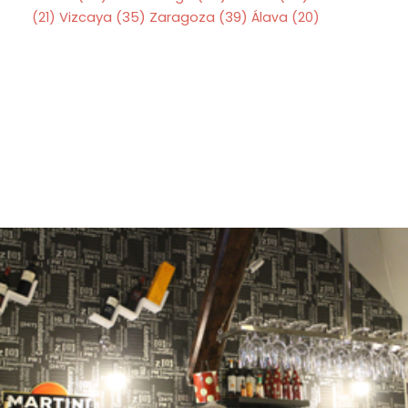
Zaragoza
(39)
(21)
Vizcaya
(35)
Álava
(20)