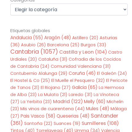
Etiquetas globales
Andalucia
(55)
Aragón
(48)
Asturias
Astillero
(20)
(36)
Asubio
(26)
Barcelona
(25)
Burgos
(33)
Cantabria
(1057)
Castilla y Leon
(104)
Castro
Urdiales
(20)
Cataluña
(31)
Cofradia de los Cocidos
de Cantabria
(24)
Comunidad Valenciana
(31)
Coruña
(46)
Contubernio Alalunga
(29)
El Galeón
(24)
El Hostel & Co
(25)
El Muelle el Pesquero
(32)
El Pericote
Galicia
(65)
de Tanos
(21)
El Riojano
(27)
La Hermosa
de Alba
(23)
La Mulata
(21)
Laredo
(31)
La Vinoteca
Madrid
(122)
Melly
(60)
(27)
La Yerbita
(23)
Michelin
Mis vinos de cuarentena
(44)
Mules
(48)
(23)
Málaga
Santander
Pais Vasco
(58)
Queserias
(48)
(27)
(361)
Sumilleres
(108)
Santoña
(22)
Suances
(19)
Tintos
(40)
Torrelavega
(40)
Umma
(34)
Valencia