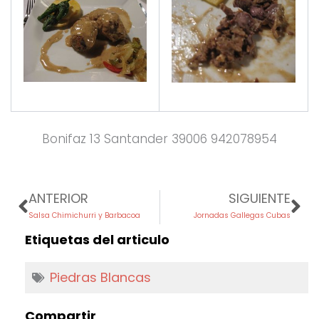
Bonifaz 13 Santander 39006 942078954
Prev
Ne
ANTERIOR
SIGUIENTE
Salsa Chimichurri y Barbacoa
Jornadas Gallegas Cubas
Etiquetas del articulo
Piedras Blancas
Compartir