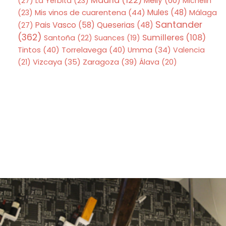
Madrid
(122)
Melly
(60)
(27)
La Yerbita
(23)
Michelin
Mis vinos de cuarentena
(44)
Mules
(48)
(23)
Málaga
Santander
Pais Vasco
(58)
Queserias
(48)
(27)
(362)
Sumilleres
(108)
Santoña
(22)
Suances
(19)
Tintos
(40)
Torrelavega
(40)
Umma
(34)
Valencia
Zaragoza
(39)
(21)
Vizcaya
(35)
Álava
(20)