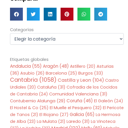
Categorías
Categorías
Etiquetas globales
Andalucia
(55)
Aragón
(48)
Asturias
Astillero
(20)
(36)
Asubio
(26)
Barcelona
(25)
Burgos
(33)
Cantabria
(1058)
Castilla y Leon
(104)
Castro
Urdiales
(20)
Cataluña
(31)
Cofradia de los Cocidos
de Cantabria
(24)
Comunidad Valenciana
(31)
Coruña
(46)
Contubernio Alalunga
(29)
El Galeón
(24)
El Hostel & Co
(25)
El Muelle el Pesquero
(32)
El Pericote
Galicia
(65)
de Tanos
(21)
El Riojano
(27)
La Hermosa
de Alba
(23)
La Mulata
(21)
Laredo
(31)
La Vinoteca