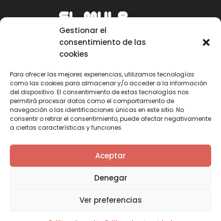
Gestionar el
consentimiento de las
cookies
Para ofrecer las mejores experiencias, utilizamos tecnologías
como las cookies para almacenar y/o acceder a la información
Email
del dispositivo. El consentimiento de estas tecnologías nos
permitirá procesar datos como el comportamiento de
mule@mulecarajonero.com
navegación o las identificaciones únicas en este sitio. No
consentir o retirar el consentimiento, puede afectar negativamente
a ciertas características y funciones.
Síguenos en redes sociales
F
T
Y
I
Aceptar
a
w
o
n
c
i
u
s
Denegar
e
t
t
t
b
t
u
a
Ver preferencias
o
e
b
g
o
r
e
r