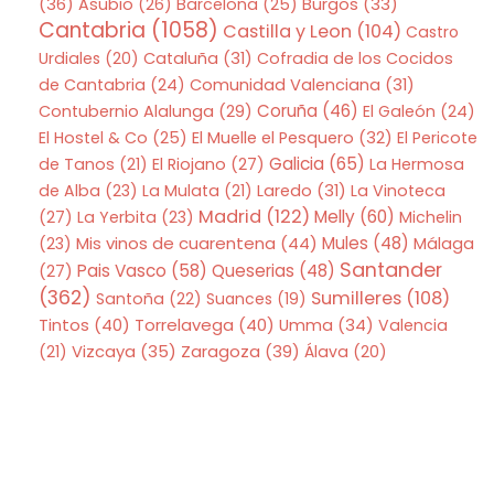
(36)
Asubio
(26)
Barcelona
(25)
Burgos
(33)
Cantabria
(1058)
Castilla y Leon
(104)
Castro
Urdiales
(20)
Cataluña
(31)
Cofradia de los Cocidos
de Cantabria
(24)
Comunidad Valenciana
(31)
Coruña
(46)
Contubernio Alalunga
(29)
El Galeón
(24)
El Hostel & Co
(25)
El Muelle el Pesquero
(32)
El Pericote
Galicia
(65)
de Tanos
(21)
El Riojano
(27)
La Hermosa
de Alba
(23)
La Mulata
(21)
Laredo
(31)
La Vinoteca
Madrid
(122)
Melly
(60)
(27)
La Yerbita
(23)
Michelin
Mis vinos de cuarentena
(44)
Mules
(48)
(23)
Málaga
Santander
Pais Vasco
(58)
Queserias
(48)
(27)
(362)
Sumilleres
(108)
Santoña
(22)
Suances
(19)
Tintos
(40)
Torrelavega
(40)
Umma
(34)
Valencia
Zaragoza
(39)
(21)
Vizcaya
(35)
Álava
(20)