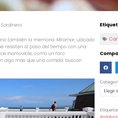
Etiquet
 Sardinero
Can
sino también la memoria.
Miramar
, ubicado
ue resisten al paso del tiempo con una
Compar
ce inamovible, como un faro
an algo más que una comida: buscan
Categorí
Categor
Etiqueta
Andaluci