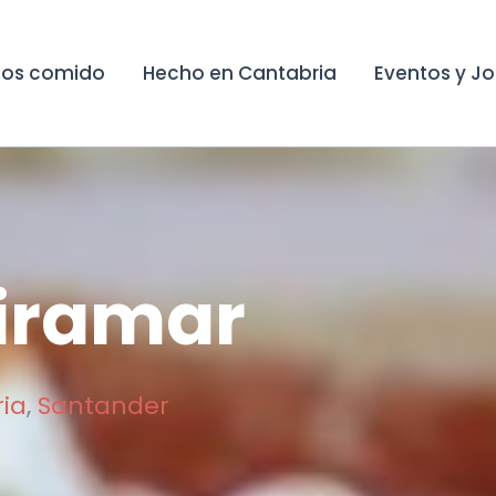
os comido
Hecho en Cantabria
Eventos y J
iramar
ia
,
Santander