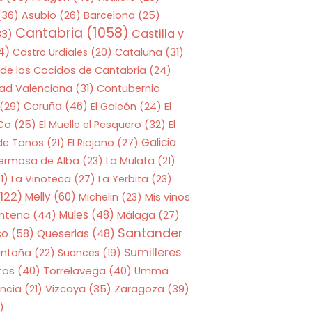
(36)
Asubio
(26)
Barcelona
(25)
Cantabria
(1058)
Castilla y
33)
4)
Castro Urdiales
(20)
Cataluña
(31)
 de los Cocidos de Cantabria
(24)
ad Valenciana
(31)
Contubernio
Coruña
(46)
(29)
El Galeón
(24)
El
 Co
(25)
El Muelle el Pesquero
(32)
El
Galicia
 de Tanos
(21)
El Riojano
(27)
Hermosa de Alba
(23)
La Mulata
(21)
1)
La Vinoteca
(27)
La Yerbita
(23)
122)
Melly
(60)
Mis vinos
Michelin
(23)
entena
(44)
Mules
(48)
Málaga
(27)
Santander
co
(58)
Queserias
(48)
Sumilleres
antoña
(22)
Suances
(19)
tos
(40)
Torrelavega
(40)
Umma
Zaragoza
(39)
ncia
(21)
Vizcaya
(35)
)