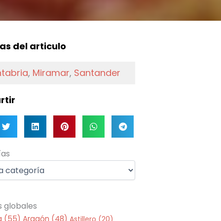
f
as del articulo
tabria
,
Miramar
,
Santander
tir
as
ías
s globales
a
(55)
Aragón
(48)
Astillero
(20)