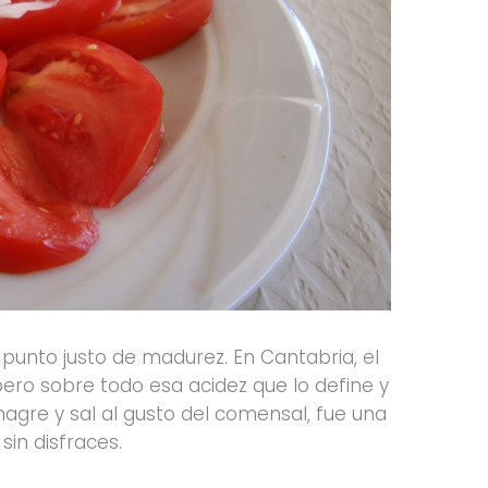
punto justo de madurez. En Cantabria, el
pero sobre todo esa acidez que lo define y
nagre y sal al gusto del comensal, fue una
sin disfraces.