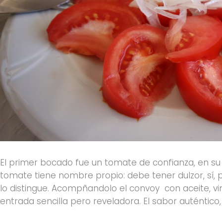
El primer bocado fue un tomate de confianza, en su 
tomate tiene nombre propio: debe tener dulzor, sí, 
lo distingue. Acompñandolo el convoy con aceite, vi
entrada sencilla pero reveladora. El sabor auténtico, 