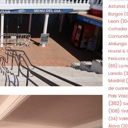
Asturias
Burgos
(
Leon
(10
Cofradia
Comunid
Alalunga
Hostel &
Pericote
(65)
La 
Laredo
(3
Madrid
(
de cuar
Pais Vas
(362)
S
(108)
Tin
(34)
Vale
Álava
(20