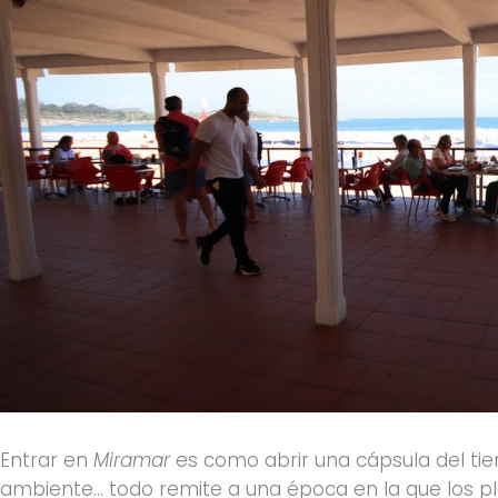
Entrar en
Miramar
es como abrir una cápsula del tiem
ambiente… todo remite a una época en la que los pl