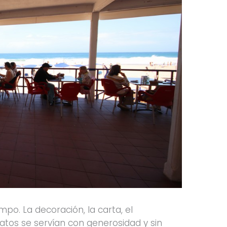
po. La decoración, la carta, el
atos se servían con generosidad y sin