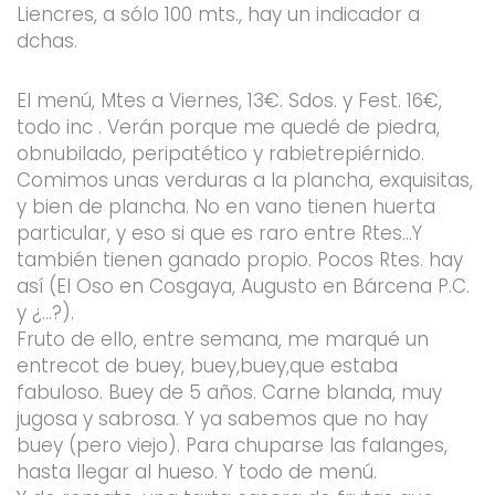
Liencres, a sólo 100 mts., hay un indicador a
dchas.
El menú, Mtes a Viernes, 13€. Sdos. y Fest. 16€,
todo inc . Verán porque me quedé de piedra,
obnubilado, peripatético y rabietrepiérnido.
Comimos unas verduras a la plancha, exquisitas,
y bien de plancha. No en vano tienen huerta
particular, y eso si que es raro entre Rtes…Y
también tienen ganado propio. Pocos Rtes. hay
así (El Oso en Cosgaya, Augusto en Bárcena P.C.
y ¿…?).
Fruto de ello, entre semana, me marqué un
entrecot de buey, buey,buey,que estaba
fabuloso. Buey de 5 años. Carne blanda, muy
jugosa y sabrosa. Y ya sabemos que no hay
buey (pero viejo). Para chuparse las falanges,
hasta llegar al hueso. Y todo de menú.