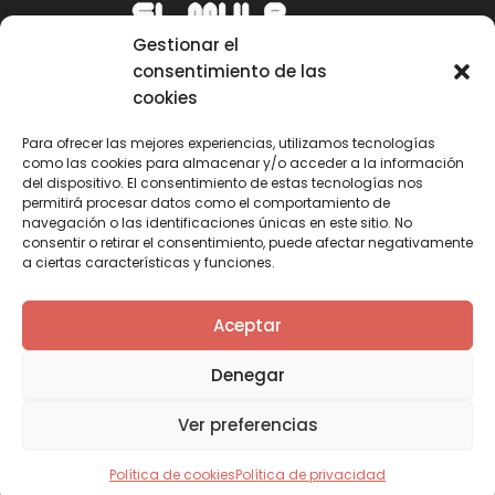
Gestionar el
consentimiento de las
cookies
Para ofrecer las mejores experiencias, utilizamos tecnologías
como las cookies para almacenar y/o acceder a la información
Email
del dispositivo. El consentimiento de estas tecnologías nos
permitirá procesar datos como el comportamiento de
mule@mulecarajonero.com
navegación o las identificaciones únicas en este sitio. No
consentir o retirar el consentimiento, puede afectar negativamente
a ciertas características y funciones.
Síguenos en redes sociales
F
T
Y
I
Aceptar
a
w
o
n
c
i
u
s
Denegar
e
t
t
t
b
t
u
a
Ver preferencias
o
e
b
g
o
r
e
r
k
a
Política de cookies
Política de privacidad