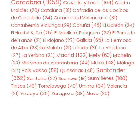
Cantabria
(1058)
Castilla y Leon
(104)
Castro
Urdiales
(20)
Cataluña
(31)
Cofradia de los Cocidos
de Cantabria
(24)
Comunidad Valenciana
(31)
Coruña
(46)
Contubernio Alalunga
(29)
El Galeón
(24)
El Hostel & Co
(25)
El Muelle el Pesquero
(32)
El Pericote
Galicia
(65)
de Tanos
(21)
El Riojano
(27)
La Hermosa
de Alba
(23)
La Mulata
(21)
Laredo
(31)
La Vinoteca
Madrid
(122)
Melly
(60)
(27)
La Yerbita
(23)
Michelin
Mis vinos de cuarentena
(44)
Mules
(48)
(23)
Málaga
Santander
Pais Vasco
(58)
Queserias
(48)
(27)
(362)
Sumilleres
(108)
Santoña
(22)
Suances
(19)
Tintos
(40)
Torrelavega
(40)
Umma
(34)
Valencia
Zaragoza
(39)
(21)
Vizcaya
(35)
Álava
(20)