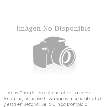
k
a
-
m
f
Hemos Comido…en este hotel-restaurante
Alcamino, es nuevo (lleva varios meses abierto)
y está en Bezana. De la Clínica Mompía a