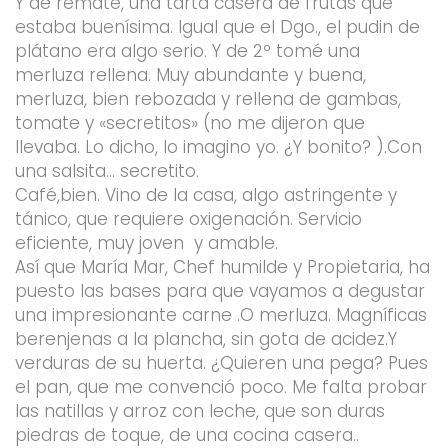
Y de remate, una tarta casera de frutas que
estaba buenísima. Igual que el Dgo., el pudin de
plátano era algo serio. Y de 2º tomé una
merluza rellena. Muy abundante y buena,
merluza, bien rebozada y rellena de gambas,
tomate y «secretitos» (no me dijeron que
llevaba. Lo dicho, lo imagino yo. ¿Y bonito? ).Con
una salsita… secretito.
Café,bien. Vino de la casa, algo astringente y
tánico, que requiere oxigenación. Servicio
eficiente, muy joven y amable.
Así que María Mar, Chef humilde y Propietaria, ha
puesto las bases para que vayamos a degustar
una impresionante carne .O merluza. Magníficas
berenjenas a la plancha, sin gota de acidez.Y
verduras de su huerta. ¿Quieren una pega? Pues
el pan, que me convenció poco. Me falta probar
las natillas y arroz con leche, que son duras
piedras de toque, de una cocina casera..