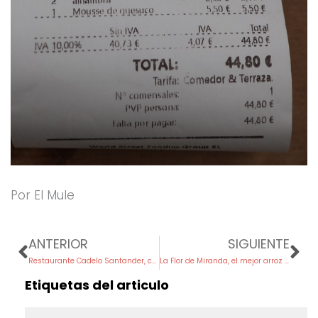
Por El Mule
Prev
Ne
ANTERIOR
SIGUIENTE
Restaurante Cadelo Santander, celebración
La Flor de Miranda, el mejor arroz con bogavante
Etiquetas del articulo