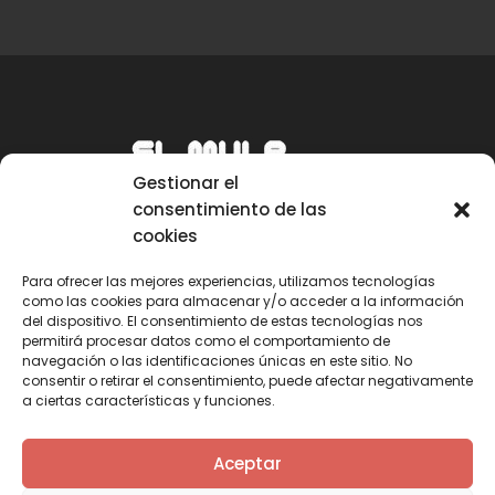
Gestionar el
consentimiento de las
cookies
Para ofrecer las mejores experiencias, utilizamos tecnologías
como las cookies para almacenar y/o acceder a la información
Email
del dispositivo. El consentimiento de estas tecnologías nos
permitirá procesar datos como el comportamiento de
mule@mulecarajonero.com
navegación o las identificaciones únicas en este sitio. No
consentir o retirar el consentimiento, puede afectar negativamente
a ciertas características y funciones.
Síguenos en redes sociales
F
T
Y
I
Aceptar
a
w
o
n