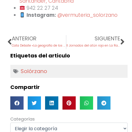
Santander, Cantabria
942 22 27 24
Instagram:
@vermuteria_solorzano
Prev
Ne
ANTERIOR
SIGUIENTE
Cata Debate «La geografía de los Crustaceos» Noja Sambal
II Jornadas del atún rojo en La Radio
Etiquetas del articulo
Solórzano
Compartir
Categorías
Categorías