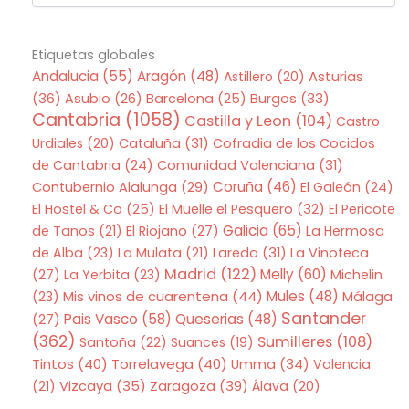
Etiquetas globales
Andalucia
(55)
Aragón
(48)
Asturias
Astillero
(20)
(36)
Asubio
(26)
Barcelona
(25)
Burgos
(33)
Cantabria
(1058)
Castilla y Leon
(104)
Castro
Urdiales
(20)
Cataluña
(31)
Cofradia de los Cocidos
de Cantabria
(24)
Comunidad Valenciana
(31)
Coruña
(46)
Contubernio Alalunga
(29)
El Galeón
(24)
El Hostel & Co
(25)
El Muelle el Pesquero
(32)
El Pericote
Galicia
(65)
de Tanos
(21)
El Riojano
(27)
La Hermosa
de Alba
(23)
La Mulata
(21)
Laredo
(31)
La Vinoteca
Madrid
(122)
Melly
(60)
(27)
La Yerbita
(23)
Michelin
Mis vinos de cuarentena
(44)
Mules
(48)
(23)
Málaga
Santander
Pais Vasco
(58)
Queserias
(48)
(27)
(362)
Sumilleres
(108)
Santoña
(22)
Suances
(19)
Tintos
(40)
Torrelavega
(40)
Umma
(34)
Valencia
Zaragoza
(39)
(21)
Vizcaya
(35)
Álava
(20)