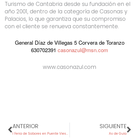
Turismo de Cantabria desde su fundación en el
año 2001, dentro de la categoría de Casonas y
Palacios, lo que garantiza que su compromiso
con el cliente se renueva constantemente.
General Díaz de Villegas 5 Corvera de Toranzo
630702391
casonazul@msn.com
www.casonazul.com
Prev
Ne
ANTERIOR
SIGUIENTE
I Feria de Sabores en Puente Viesgo
As de Guía