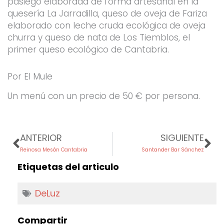
pasiego elaborada de forma artesanal en la
quesería La Jarradilla, queso de oveja de Fariza
elaborado con leche cruda ecológica de oveja
churra y queso de nata de Los Tiemblos, el
primer queso ecológico de Cantabria.
Por El Mule
Un menú con un precio de 50 € por persona.
Prev
Ne
ANTERIOR
SIGUIENTE
Reinosa Mesón Cantabria
Santander Bar Sánchez
Etiquetas del articulo
DeLuz
Compartir