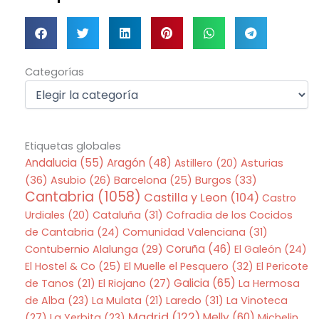
Categorías
Categorías
Etiquetas globales
Andalucia
(55)
Aragón
(48)
Asturias
Astillero
(20)
(36)
Asubio
(26)
Barcelona
(25)
Burgos
(33)
Cantabria
(1058)
Castilla y Leon
(104)
Castro
Urdiales
(20)
Cataluña
(31)
Cofradia de los Cocidos
de Cantabria
(24)
Comunidad Valenciana
(31)
Coruña
(46)
Contubernio Alalunga
(29)
El Galeón
(24)
El Hostel & Co
(25)
El Muelle el Pesquero
(32)
El Pericote
Galicia
(65)
de Tanos
(21)
El Riojano
(27)
La Hermosa
de Alba
(23)
La Mulata
(21)
Laredo
(31)
La Vinoteca
Madrid
(122)
Melly
(60)
(27)
La Yerbita
(23)
Michelin