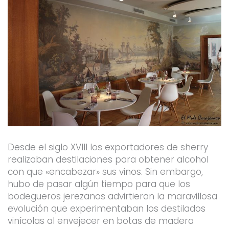
Desde el siglo XVIII los exportadores de sherry
realizaban destilaciones para obtener alcohol
con que «encabezar» sus vinos. Sin embargo,
hubo de pasar algún tiempo para que los
bodegueros jerezanos advirtieran la maravillosa
evolución que experimentaban los destilados
vinícolas al envejecer en botas de madera