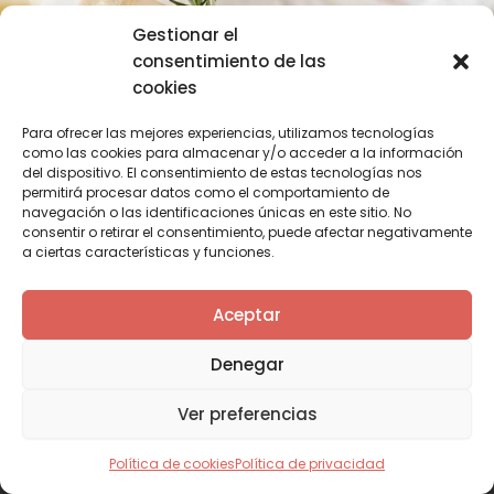
Gestionar el
consentimiento de las
cookies
Para ofrecer las mejores experiencias, utilizamos tecnologías
como las cookies para almacenar y/o acceder a la información
Recetas de cocina
del dispositivo. El consentimiento de estas tecnologías nos
permitirá procesar datos como el comportamiento de
Cantabria cuenta con una tradición ancestral
navegación o las identificaciones únicas en este sitio. No
consentir o retirar el consentimiento, puede afectar negativamente
a ciertas características y funciones.
El Mule Carajonero
Aceptar
Webs amigas
Denegar
Ver preferencias
Política de cookies
Política de privacidad