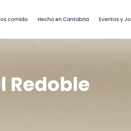
os comido
Hecho en Cantabria
Eventos y J
el Redoble