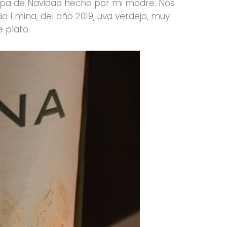
opa de Navidad hecha por mi madre. Nos
o Emina, del año 2019, uva verdejo, muy
 plato.