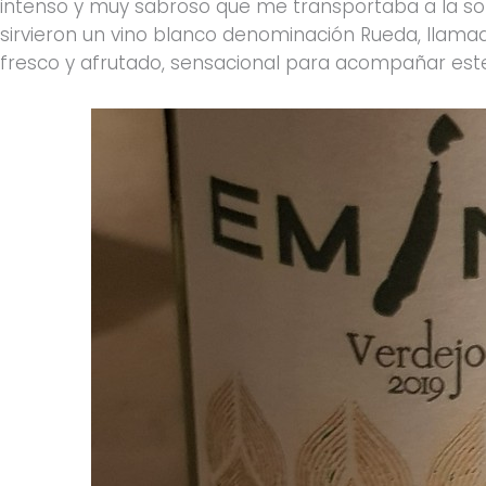
intenso y muy sabroso que me transportaba a la s
sirvieron un vino blanco denominación Rueda, llamad
fresco y afrutado, sensacional para acompañar este