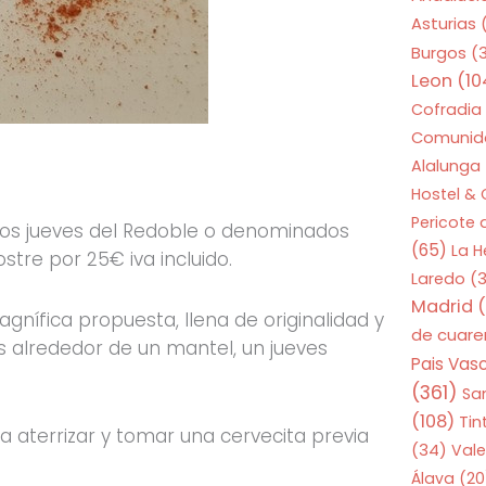
Asturias
Burgos
(
Leon
(10
Cofradia
Comunid
Alalunga
Hostel &
Pericote
los jueves del Redoble o denominados
(65)
La 
tre por 25€ iva incluido.
Laredo
(3
Madrid
(
ífica propuesta, llena de originalidad y
de cuar
os alrededor de un mantel, un jueves
Pais Vas
(361)
Sa
(108)
Tin
 aterrizar y tomar una cervecita previa
(34)
Vale
Álava
(20