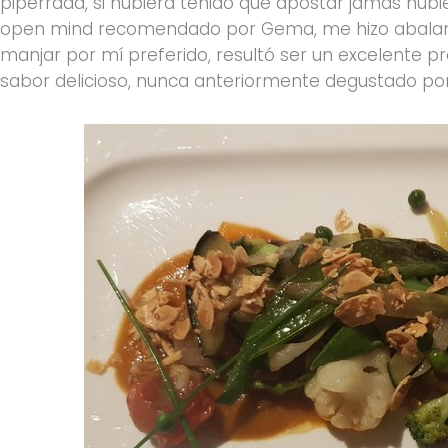
piperrada, si hubiera tenido que apostar jamás hubi
open mind recomendado por Gema, me hizo abalanz
manjar por mí preferido, resultó ser un excelente pro
sabor delicioso, nunca anteriormente degustado por