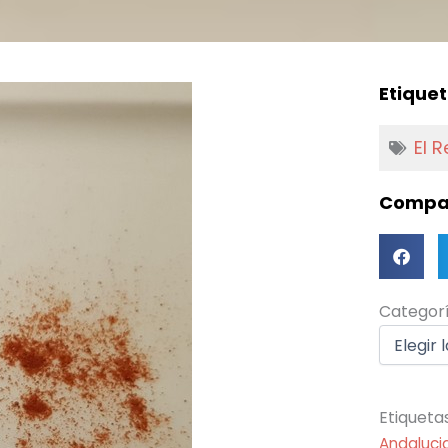
Etiquet
El 
Compar
Categorí
Categor
Etiqueta
Andaluci