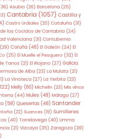
(36)
Asubio
(26)
Barcelona
(25)
Cantabria
(1057)
Castilla y
33)
4)
Castro Urdiales
(20)
Cataluña
(31)
 de los Cocidos de Cantabria
(24)
ad Valenciana
(31)
Contubernio
Coruña
(46)
(29)
El Galeón
(24)
El
 Co
(25)
El Muelle el Pesquero
(32)
El
Galicia
 de Tanos
(21)
El Riojano
(27)
Hermosa de Alba
(23)
La Mulata
(21)
1)
La Vinoteca
(27)
La Yerbita
(23)
122)
Melly
(60)
Mis vinos
Michelin
(23)
entena
(44)
Mules
(48)
Málaga
(27)
Santander
co
(58)
Queserias
(48)
Sumilleres
ntoña
(22)
Suances
(19)
tos
(40)
Torrelavega
(40)
Umma
Zaragoza
(39)
ncia
(21)
Vizcaya
(35)
)