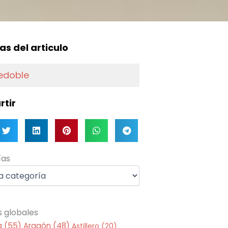
f
as del articulo
Redoble
tir
as
ías
s globales
a
(55)
Aragón
(48)
Astillero
(20)