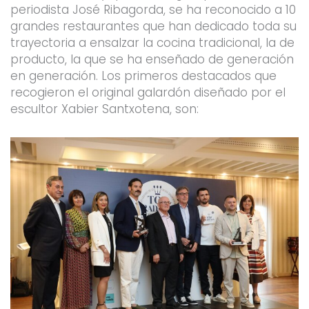
periodista José Ribagorda, se ha reconocido a 10
grandes restaurantes que han dedicado toda su
trayectoria a ensalzar la cocina tradicional, la de
producto, la que se ha enseñado de generación
en generación. Los primeros destacados que
recogieron el original galardón diseñado por el
escultor Xabier Santxotena, son: