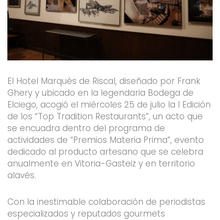
El Hotel Marqués de Riscal, diseñado por Frank
Ghery y ubicado en la legendaria Bodega de
Elciego, acogió el miércoles 25 de julio la I Edición
de los “Top Tradition Restaurants”, un acto que
se encuadra dentro del programa de
actividades de “Premios Materia Prima”, evento
dedicado al producto artesano que se celebra
anualmente en Vitoria-Gasteiz y en territorio
alavés.
Con la inestimable colaboración de periodistas
especializados y reputados gourmets