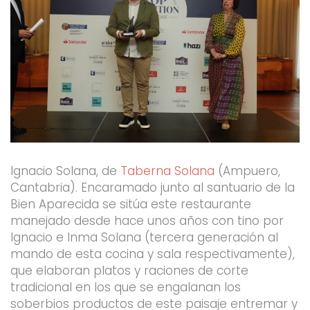
Ignacio Solana, de
Taberna Solana
(Ampuero,
Cantabria). Encaramado junto al santuario de la
Bien Aparecida se sitúa este restaurante
manejado desde hace unos años con tino por
Ignacio e Inma Solana (tercera generación al
mando de esta cocina y sala respectivamente),
que elaboran platos y raciones de corte
tradicional en los que se engalanan los
soberbios productos de este paisaje entremar y