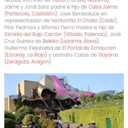
Jaime y Jordi Sanz padre e hijo de
Casa Jaime
(Peñíscola, Castellón)
; Jose Berasaluce en
representación de
Ventorrillo El Chato (Cádiz)
;
Pilar Pedrosa y Alfonso Fierro madre e hijo de
Estrella del Bajo Carrión (Villoldo, Palencia)
; José
Cruz Guinea de
Bideko (Lezama, Álava)
;
Guillermo Elejabeitia de
El Portal de Echaurren
(Ezcaray, La Rioja)
y Leandro Casas de
Gayarre
(Zaragoza, Aragón)