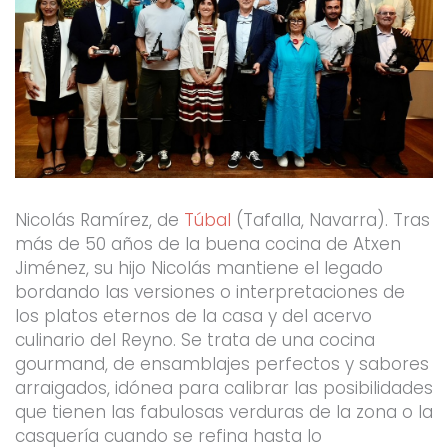
Nicolás Ramírez, de
Túbal
(Tafalla, Navarra). Tras
más de 50 años de la buena cocina de Atxen
Jiménez, su hijo Nicolás mantiene el legado
bordando las versiones o interpretaciones de
los platos eternos de la casa y del acervo
culinario del Reyno. Se trata de una cocina
gourmand, de ensamblajes perfectos y sabores
arraigados, idónea para calibrar las posibilidades
que tienen las fabulosas verduras de la zona o la
casquería cuando se refina hasta lo